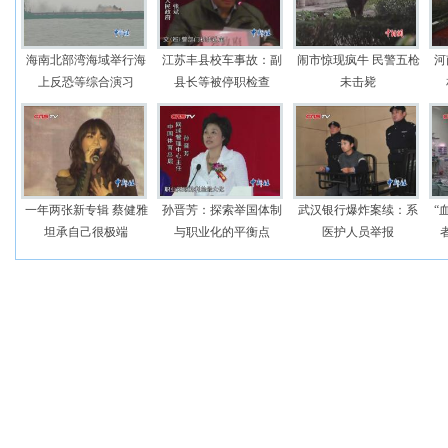
海南北部湾海域举行海
江苏丰县校车事故：副
闹市惊现疯牛 民警五枪
河
上反恐等综合演习
县长等被停职检查
未击毙
一年两张新专辑 蔡健雅
孙晋芳：探索举国体制
武汉银行爆炸案续：系
“
坦承自己很极端
与职业化的平衡点
医护人员举报