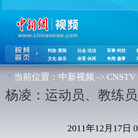
时政·要闻
社会·法治
军事·科技
文化·娱乐
体育·休闲
奇闻·趣事
当前位置：
中新视频
->
CNSTV
杨凌：运动员、教练员
2011年12月17