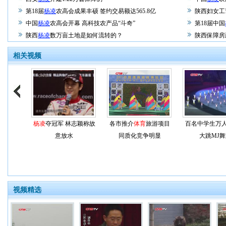
第18届
杨凌
农高会成果丰硕 签约交易额达565.8亿
陕西妇女工
中国
杨凌
农高会开幕 高科技农产品“斗奇”
第18届中国
陕西
杨凌
数万亩土地是如何流转的？
陕西保障房
相关视频
杨凌
夺冠军 林志颖称故
各市推介
体育
旅游项目
百名中学生万
意放水
同质化竞争明显
大跳MJ
视频精选