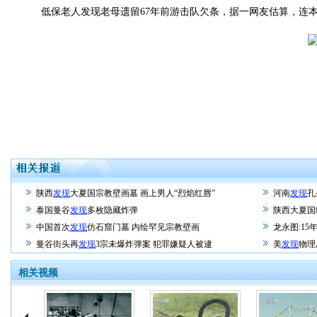
低保老人发现老母遗留67年前游击队欠条，据一网友估算，连本
陕西
发现
大夏国宗教壁画墓 画上男人“烈焰红唇”
河南
发现
孔
泰国曼谷
发现
多枚隐藏炸弹
陕西大夏国
中国首次
发现
仿石窟门墓 内绘罕见宗教壁画
龙永图:15
曼谷街头再
发现
3宗未爆炸弹案 犯罪嫌疑人被逮
美
发现
物理
相关视频