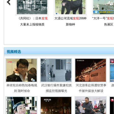
《共同社》：日本
发现
大湄公河流域
发现
208种
“大洋一号”
发现
大量未上报核物质
新物种
热液区
视频精选
林依轮自称熟知春晚规
武汉银行爆炸案嫌犯抓
河北游客赴韩遭软禁事
则 随时候命
捕监控视频曝光
件被外媒放大解读