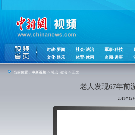
时政·要闻
社会·法治
军事·科技
文化·娱乐
体育·休闲
奇闻·趣事
当前位置：
中新视频
->
社会·法治
-> 正文
老人发现67年前
2011年1