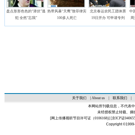
盘点形形色色的“潜伏”逃
热带风暴“天鹰”致菲律宾
北京春运农民工团体票
中
犯 全然“忘我”
100多人死亡
19日开办 可申请专列
周
关于我们
|
About us
|
联系我们
|
本网站所刊载信息，不代表中
未经授权禁止转载、摘
[
网上传播视听节目许可证（0106168)
] [
京ICP证04065
Copyright ©1999