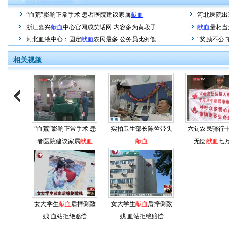
“血荒”影响正常手术 患者医院建议家属
献血
河北医院出
浙江嘉兴
献血
中心官网成笑话网 内容多为黄段子
献血
量相当
河北血液中心：固定
献血
农民最多 公务员比例低
“奖励不公
相关视频
“血荒”影响正常手术 患
实拍卫生部长陈竺带头
六旬农民骑行
者医院建议家属
献血
献血
无偿
献血
七
女大学生
献血
后摔倒致
女大学生
献血
后摔倒致
残 血站拒绝赔偿
残 血站拒绝赔偿