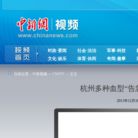
时政·要闻
社会·法治
军事·科技
文化·娱乐
体育·休闲
奇闻·趣事
当前位置：
中新视频
->
CNSTV
-> 正文
杭州多种血型“告
2011年12月