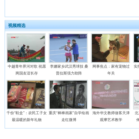
视频精选
中越青年界河对歌 祝愿
李娜家乡武汉秀球技 桑
网事焦点：家有宠物过
实
两国友谊长存
普拉斯强力助阵
年关
千份“鞋盒”：农民工子女
重庆“棒棒画家”自学绘画
海外华文教师做客天津
北
最温暖的新年礼物
走红微博
观摩艺术教学