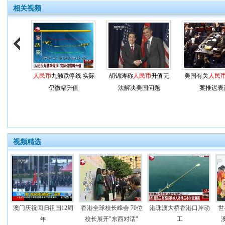
相关视频
人民币
九触跌停线 实际
胡锦涛称
人民币
升值无
美国有关
人民
仍微幅升值
法解决美国问题
案推迟表
视频精选
澳门庆祝回归祖国12周
香港全球校长峰会 70位
港珠澳大桥香港口岸动
世
年
校长展开"东西对话"
工