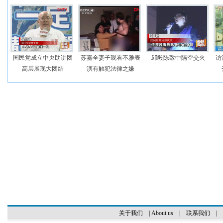
国民党成立中央助讲团
苏嘉全妻子观看不雅表
邱毅陈致中隔空交火
访
高层展现大团结
演有触犯法律之嫌
关于我们
|
About us
|
联系我们
|