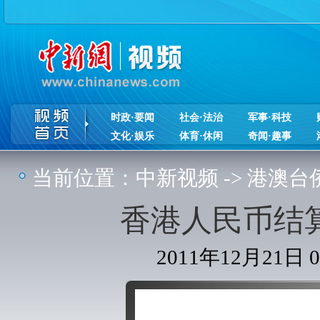
时政·要闻
社会·法治
军事·科技
文化·娱乐
体育·休闲
奇闻·趣事
当前位置：
中新视频
->
港澳台
香港人民币结
2011年12月21