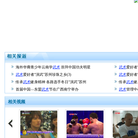
海外华裔青少年云南学
武术
崇拜中国功夫明星
武术
爱好者
武术
爱好者“演武”苏州珍珠之乡(3)
武术
爱好者
传承
武术
健身精神 各路选手冬日“演武”苏州
传承
武术
健
首届中国—东盟
武术
节在广西南宁举办
武术
管理中
相关视频