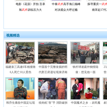
电影《花漾》开拍 言承
中泰
武术
高手海口巅峰
探寻重庆一
武
旭
武术
训练压力大
对决观众大呼过瘾
南宋起17代
视频精选
福建泉三高速6车相撞致
中国首个完整发掘的明
铁杆球迷庭外惋惜陆
2
6人死亡10人受伤
代郡王府遗址现身济南
俊：想见他一面
世
韩乔生痛批中国足坛现
绞肉机“吞”手 消防破拆
中国魔术之乡 ：农民魔
郝