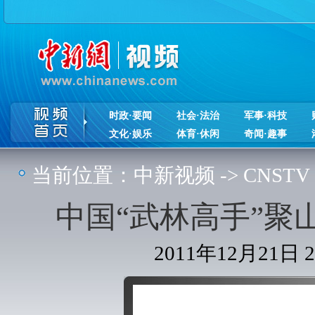
时政·要闻
社会·法治
军事·科技
文化·娱乐
体育·休闲
奇闻·趣事
当前位置：
中新视频
->
CNSTV
中国“武林高手”聚
2011年12月21