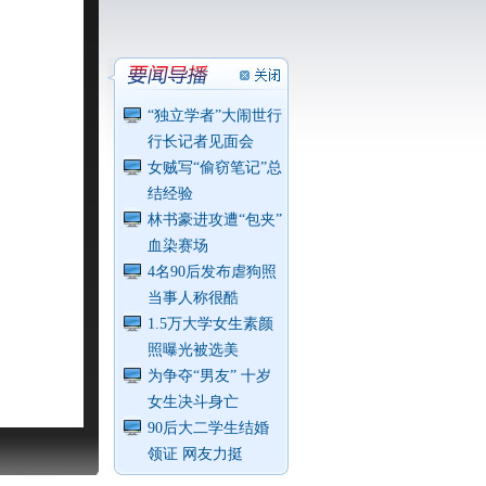
“独立学者”大闹世行
行长记者见面会
女贼写“偷窃笔记”总
结经验
林书豪进攻遭“包夹”
血染赛场
4名90后发布虐狗照
当事人称很酷
1.5万大学女生素颜
照曝光被选美
为争夺“男友” 十岁
女生决斗身亡
90后大二学生结婚
领证 网友力挺