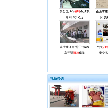
另类无纸化
招聘
会 求职
山东枣庄
者刷卡投简历
师 
富士康河南“抢工” 体检
空姐
招聘
车开进
招聘
现场
量身高
视频精选