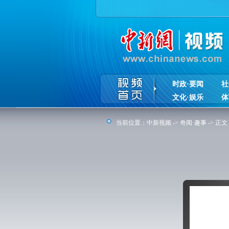
时政·要闻
社
文化·娱乐
体
当前位置：
中新视频
->
奇闻·趣事
-> 正文