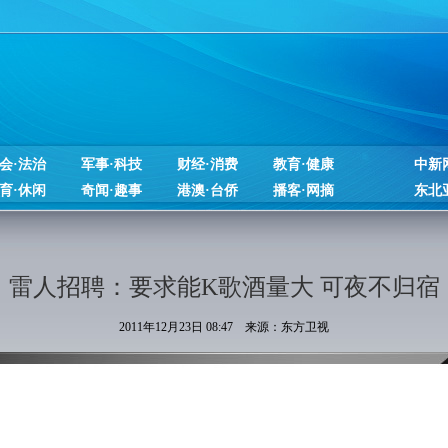
会·法治
军事·科技
财经·消费
教育·健康
中新
育·休闲
奇闻·趣事
港澳·台侨
播客·网摘
东北
雷人招聘：要求能K歌酒量大 可夜不归宿
2011年12月23日 08:47 来源：东方卫视