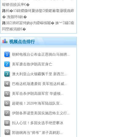
暒锛佸皢浜庘€�
路
杩�15鍏嬫媺绮夐捇鐜懓鑺遍瓊灏嗘媿鍗
� 浼颁环6鈥�
路
涓浗鐞冨憳娆ф垬鍐嶇牬闂� 姝︾鑷瘉
閰嶅緱涓娾€�
视频点击排行
朝鲜电视台公布金正恩骑白马驰骋...
美军袭击致伊朗高官身亡
澳大利亚山火烟霾飘千里 新西兰...
巴格达机场遭袭前 美军抵达科威...
美军击杀伊朗高级军官 华盛顿...
超硬核！2020年海军陆战队宣...
伊朗各界谴责美国实施恐怖主义行...
扣人心弦！多国女选手绝壁攀冰
郭德纲再当“师爷” 弟子高鹤彩...