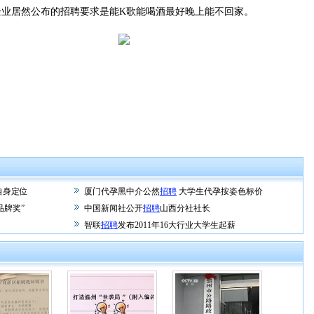
居然公布的招聘要求是能K歌能喝酒最好晚上能不回家。
自身定位
厦门代孕黑中介公然
招聘
大学生代孕按姿色标价
品牌奖”
中国新闻社公开
招聘
山西分社社长
智联
招聘
发布2011年16大行业大学生起薪