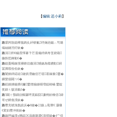
【
编辑:迟小莉
】
路
瑗跨敳鎴樺箷鎷夊紑锛氭纾婅兘鍚︿笉璐
熶紬鏈涳紵鈥�
路
涓浗90鍚庢憚褰卞笀濡備綍鎷夸笅鍥藉
鍦扮悊鎽勨€�
路
鎴戞暍鎵撹祵锛佽繖涓憾娲為噷鐨勭鐞
冨満瑕佺伀鈥�
路
闈炴硶鍩硅鏈烘瀯鑰佸笀琚寚鎵撳鐢�
鏁欒偛閮ㄢ€�
路
銆婂摢鍚掋€嬭鐢熷搧鐩楃増鐚栫崡 鐢靛
奖鍏ㄤ骇涓氣€�
路
5閮ㄤ綔鍝佽幏鑼呯浘鏂囧濂栵紒棰佸鍏
哥ぜ鍗佹湀鈥�
路
瓒充唬浼氬皢浜�8鏈�22鏃ュ彫寮€ 灏嗛
€変妇瓒冲崗鈥�
路
鏃呯編澶х唺鐚€滆礉璐濃€濆揩婊�4宀佸