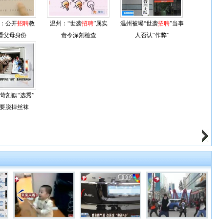
：公开
招聘
教
温州：“世袭
招聘
”属实
温州被曝“世袭
招聘
”当事
先看父母身份
责令深刻检查
人否认“作弊”
苛刻似“选秀”
要脱掉丝袜