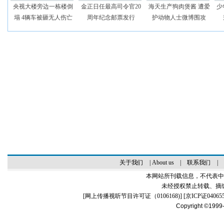
央视大楼旁边一栋楼倒
金正日任最高司令官20
海天生产狗肉煲酱 遭爱
少
塌 4辆车被砸无人伤亡
周年纪念邮票发行
护动物人士微博围攻
关于我们
|
About us
|
联系我们
|
本网站所刊载信息，不代表中
未经授权禁止转载、摘
[
网上传播视听节目许可证（0106168)
] [
京ICP证04065
Copyright ©1999