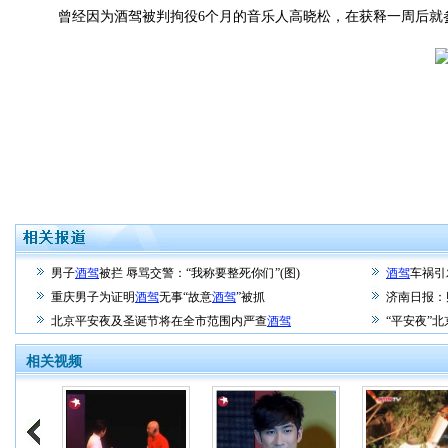
曾经因为酒驾被判拘役6个月的音乐人高晓松，在获释一周后就参
男子
酒驾
被拦 辱骂交警：“我称要整死你们”(图)
酒驾
车祸引
重庆男子为证明
酒驾
无事“故意
酒驾
”被抓
济南日报：
北京平安夜及圣诞节将在全市范围内严查
酒驾
“平安夜”
相关视频