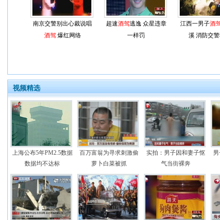
南京交警别出心裁说唱
超速
酒驾
逃逸 众星违章
江西一男子
酒
酒驾
爆红网络
一样罚
溪 消防交
视频精选
上海公布5年PM2.5数据
百万富翁为寻求刺激偷
实拍：男子因和妻子怄
男
数据均不达标
萝卜白菜被抓
气当街裸奔