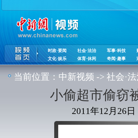
时政·要闻
社会·法治
军事·科技
文化·娱乐
体育·休闲
奇闻·趣事
当前位置：
中新视频
->
社会·法
小偷超市偷窃
2011年12月26