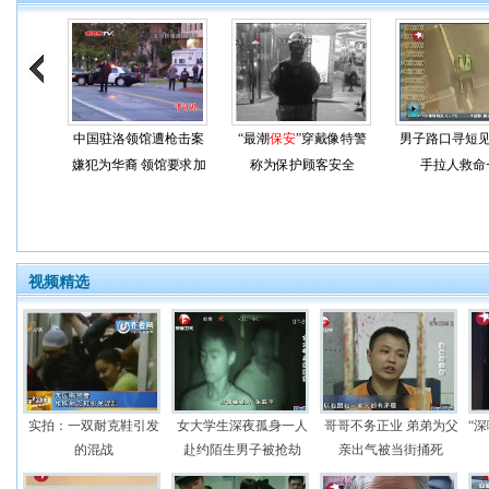
中国驻洛领馆遭枪击案
“最潮
保安
”穿戴像特警
男子路口寻短
嫌犯为华裔 领馆要求加
称为保护顾客安全
手拉人救命
强
保安
视频精选
实拍：一双耐克鞋引发
女大学生深夜孤身一人
哥哥不务正业 弟弟为父
“
的混战
赴约陌生男子被抢劫
亲出气被当街捅死