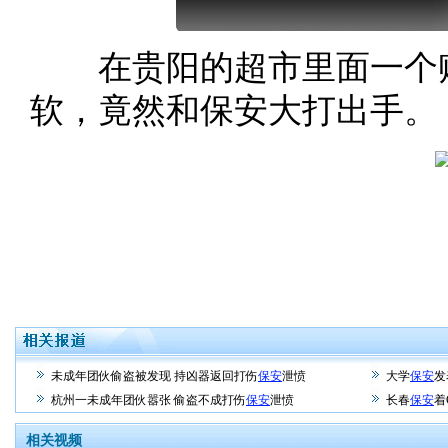
在贵阳的超市里面一个贼
软，竟然和保安大打出手。
未成年团伙偷盗被发现 持凶器返回打伤
保安
泄愤
大学
保安
发
杭州一未成年团伙嚣张 偷盗不成打伤
保安
泄愤
长春
保安
着
相关视频