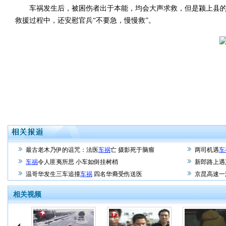
车祸发生后，被困伤者出于本能，均会大声求救，但是颍上县的这
救援过程中，还安慰官兵“不要急，慢慢救”。
最古老木乃伊的诅咒：法医
车祸
亡 摄影死于脑瘤
两司机遇
车
车祸
令人匪夷所思 小车如倒挂树梢
新郎路上遇
温哥华发生三车追撞
车祸
四名华裔受伤送医
京昆高速一
相关视频