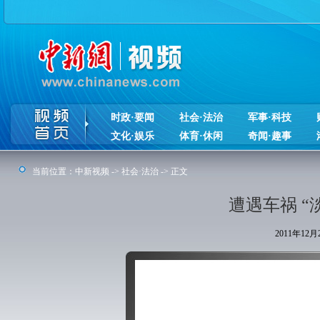
时政·要闻
社会·法治
军事·科技
文化·娱乐
体育·休闲
奇闻·趣事
当前位置：
中新视频
->
社会·法治
-> 正文
遭遇车祸 “
2011年12