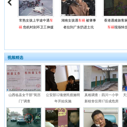
常熟女孩上学途中遇
车
湖南女孩遇
车祸
被肇事
香港遇难旅客
祸
危机时刻环卫工伸援
者拉到广东扔进土坑
车祸
现场悼
手
视频精选
山西临县女干部“简历
公安部12项便民措施明
真相调查：四川一小学
天
门”调查
年开始实施
新校舍仅用17后成危房