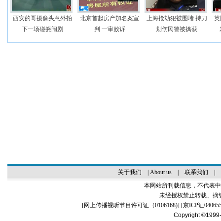
西安的哥摄像头意外拍
北京首起房产加名案宣
上海抢劫犯被围堵 持刀
英
下一场碰瓷闹剧
判 一审败诉
划伤民警被擒获
关于我们
|
About us
|
联系我们
|
本网站所刊载信息，不代表中
未经授权禁止转载、摘
[
网上传播视听节目许可证（0106168)
] [
京ICP证04065
Copyright ©1999