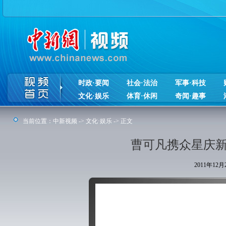
时政·要闻
社会·法治
军事·科技
文化·娱乐
体育·休闲
奇闻·趣事
当前位置：
中新视频
->
文化·娱乐
-> 正文
曹可凡携众星庆新
2011年12