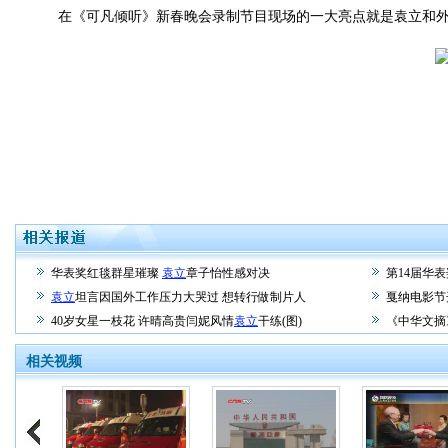
在《可凡倾听》新春晚会录制节目现场的一大亮点就是袁立和外
华表奖红毯群星璀璨
袁立
章子怡性感对决
第14届华
袁立
坦言因国外工作压力大哭过 想转行做制片人
戛纳电影节
40岁女星一枝花 许晴高贵闫妮风情
袁立
干练(图)
《中华文摘
相关视频