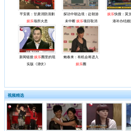
平安夜：甘肃消防清剿
探访中朝边境：赴朝游
娱乐
快搜：莫
娱乐
场所火患
未中断
娱乐
项目取消
港补办结婚
新闻链接:
娱乐
圈里的现
鲍春来：有机会将进入
实版《潜伏》
娱乐
圈
视频精选