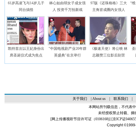
61岁高凌飞与14岁儿子
林心如由弱女子成女强
97版《还珠格格》三大
“
同台搞怪
人 投资千万拍新戏
主角皆成圈内女强人
凯特首次以王妃身份出
"中国电视剧产业20年群
《极速天使》将公映 林
圣
席圣诞仪式成为焦点
英盛典"在京举行
志颖赞三位影后刻苦
关于我们
|
About us
|
联系我们
|
本网站所刊载信息，不代表中
未经授权禁止转载、摘
[
网上传播视听节目许可证（0106168)
] [
京ICP证04065
Copyright ©1999