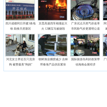
四川成都同日开建3条地
京昆高速四车相撞起大
广东试点天然气价改革
阿
铁 助推天府新区
火 12辆宝马被烧毁
市民盼气价更透明公道
河北女士养近百只流浪
朝鲜渔业捕捞减少 吉林
国际旅游岛利好政策带
广
狗 被赞最美“狗妈”
珲春海产品供应紧张
动海南会展经济