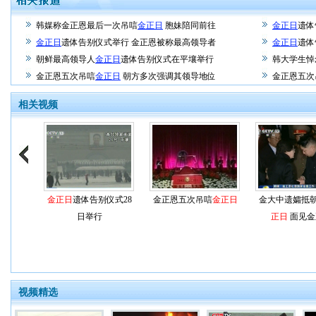
韩媒称金正恩最后一次吊唁
金正日
胞妹陪同前往
金正日
遗体
金正日
遗体告别仪式举行 金正恩被称最高领导者
金正日
遗体
朝鲜最高领导人
金正日
遗体告别仪式在平壤举行
韩大学生悼
金正恩五次吊唁
金正日
朝方多次强调其领导地位
金正恩五次
相关视频
金正日
遗体告别仪式28
金正恩五次吊唁
金正日
金大中遗孀抵
日举行
正日
面见金
视频精选