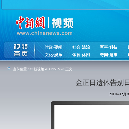
时政·要闻
社会·法治
军事·科技
文化·娱乐
体育·休闲
奇闻·趣事
当前位置：
中新视频
->
CNSTV
-> 正文
金正日遗体告别
2011年12月