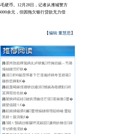
硬币。12月28日，记者从潍城警方
000余元，但因拖欠银行贷款无力偿
【
编辑:董慧思
】
路
瑗跨敳鎴樺箷鎷夊紑锛氭纾婅兘鍚︿笉璐
熶紬鏈涳紵鈥�
路
涓浗90鍚庢憚褰卞笀濡備綍鎷夸笅鍥藉
鍦扮悊鎽勨€�
路
鎴戞暍鎵撹祵锛佽繖涓憾娲為噷鐨勭鐞
冨満瑕佺伀鈥�
路
闈炴硶鍩硅鏈烘瀯鑰佸笀琚寚鎵撳鐢�
鏁欒偛閮ㄢ€�
路
銆婂摢鍚掋€嬭鐢熷搧鐩楃増鐚栫崡 鐢靛
奖鍏ㄤ骇涓氣€�
路
5閮ㄤ綔鍝佽幏鑼呯浘鏂囧濂栵紒棰佸鍏
哥ぜ鍗佹湀鈥�