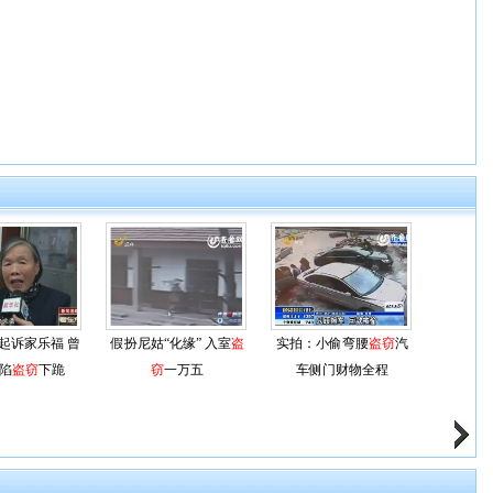
起诉家乐福 曾
假扮尼姑“化缘” 入室
盗
实拍：小偷弯腰
盗窃
汽
陷
盗窃
下跪
窃
一万五
车侧门财物全程