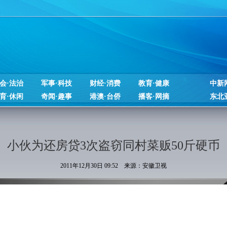
会·法治
军事·科技
财经·消费
教育·健康
中新
育·休闲
奇闻·趣事
港澳·台侨
播客·网摘
东北
小伙为还房贷3次盗窃同村菜贩50斤硬币
2011年12月30日 09:52 来源：安徽卫视