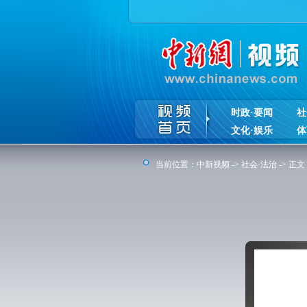
时政·要闻
社
文化·娱乐
体
当前位置：
中新视频
->
社会·法治
-> 正文