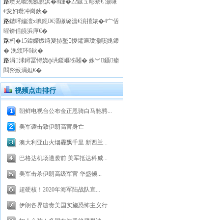
路
瓒充唬浼氬皢浜�8鏈�22鏃ュ彫寮€ 灏嗛
€変妇瓒冲崗鈥�
路
鏃呯編澶х唺鐚€滆礉璐濃€濆揩婊�4宀佸
暒锛佸皢浜庘€�
路
杩�15鍏嬫媺绮夐捇鐜懓鑺遍瓊灏嗘媿鍗
� 浼颁环6鈥�
路
涓浗鐞冨憳娆ф垬鍐嶇牬闂� 姝︾鑷瘉
閰嶅緱涓娾€�
视频点击排行
朝鲜电视台公布金正恩骑白马驰骋...
美军袭击致伊朗高官身亡
澳大利亚山火烟霾飘千里 新西兰...
巴格达机场遭袭前 美军抵达科威...
美军击杀伊朗高级军官 华盛顿...
超硬核！2020年海军陆战队宣...
伊朗各界谴责美国实施恐怖主义行...