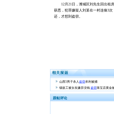
12月21日，潍城区刘先生回出租房
获悉，犯罪嫌疑人刘某在一村连偷3次
还，才想到盗窃。
山西5男子杀人
盗窃
牟利被捕
镶嵌工被女友嫌弃没钱
盗窃
珠宝店黄金
跟帖评论