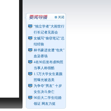
“独立学者”大闹世行
行长记者见面会
女贼写“偷窃笔记”总
结经验
林书豪进攻遭“包夹”
血染赛场
4名90后发布虐狗照
当事人称很酷
1.5万大学女生素颜
照曝光被选美
为争夺“男友” 十岁
女生决斗身亡
90后大二学生结婚
领证 网友力挺