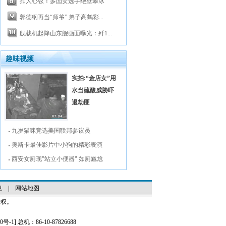
扣人心弦！多国女选手绝壁攀冰
郭德纲再当“师爷” 弟子高鹤彩...
舰载机起降山东舰画面曝光：歼1...
趣味视频
实拍:“金店女”用
水当硫酸威胁吓
退劫匪
九岁猫咪竞选美国联邦参议员
奥斯卡最佳影片中小狗的精彩表演
西安女厕现"站立小便器" 如厕尴尬
息
|
网站地图
授权。
0号-1
] 总机：86-10-87826688