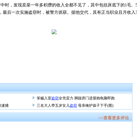
中时，发现卖菜一年多积攒的收入全都不见了，其中包括床底下的1毛、5毛
，最后一次实施盗窃时，被警方抓获。据他交代，其有正当职业且月收入3
笨贼入室
盗窃
全凭蛮力 脚踹房门进屋抱电脑即跑
被逮捕
三名大人带五岁女儿
盗窃
母亲掩护孩子下手(图)
>>查看更多评论