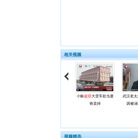
相关视频
小偷
盗窃
大货车欲当废
武汉老太
铁卖掉
因被诬
视频精选