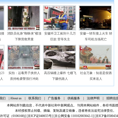
相撞
消防员化身“蜘蛛侠”楼顶
安徽环卫工捡到十几万
安徽一轿车撞上火车 轿
伤
下降营救男童
巨款 苦等失主
车司机当场死亡
23
实拍：运毒男子挟持人
高压锅楼上爆炸 七楼飞
社会万象：知道是假酒
0人
质持枪袭警强行冲岗
下砸伤路人
买来送人
我们
|
About us
|
联系我们
|
广告服务
|
供稿服务
|
法律声明
|
招聘信
本网站所刊载信息，不代表中新社和中新网观点。 刊用本网站稿件，务经书面
未经授权禁止转载、摘编、复制及建立镜像，违者将依法追究法律责任。
证（0106168)
] [
京ICP证040655号
] [京公网安备:110102003042-1] [
京ICP备0500434