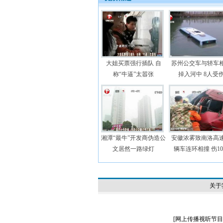
大姐买票强行插队 自
苏州公交车与轿车
称“牛逼”太嚣张
掉入河中 8人受
湘潭“最牛”开发商伪造公
安徽浓雾致南洛高速
文居然一路绿灯
辆车连环相撞 伤1
关于
[
网上传播视听节目许可