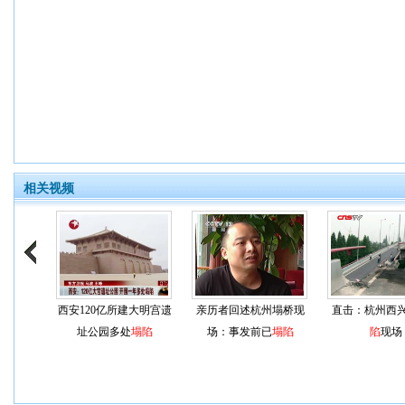
相关视频
西安120亿所建大明宫遗
亲历者回述杭州塌桥现
直击：杭州西
址公园多处
塌陷
场：事发前已
塌陷
陷
现场