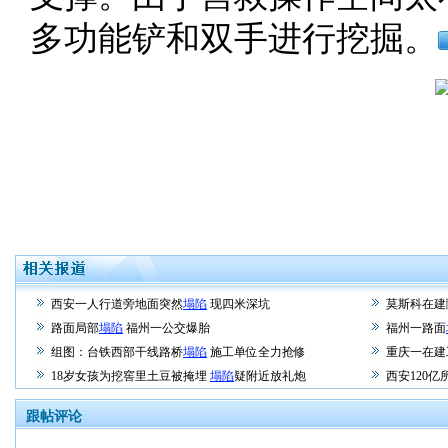
多功能铲和双手进行挖掘。
西安一人行道旁地面突然
塌陷
现四米深坑
莫斯科在建
路面局部
塌陷
福州一公交爆胎
福州一路面
组图：台铁西部干线路桥
塌陷
施工单位全力抢修
重庆一在建
18岁女孩为挖窖里土豆被掩埋
塌陷
疑附近放礼炮
西安120
跟帖评论