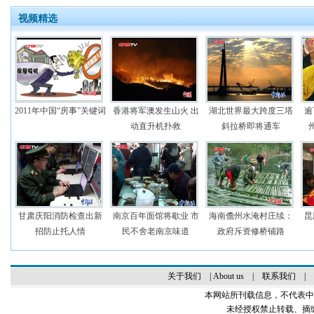
视频精选
2011年中国“房事”关键词
香港将军澳发生山火 出
湖北世界最大跨度三塔
逾
动直升机扑救
斜拉桥即将通车
甘肃庆阳消防检查出新
南京百年面馆将歇业 市
海南儋州水淹村庄续：
昆
招防止托人情
民不舍老南京味道
政府斥资修桥铺路
关于我们
|
About us
|
联系我们
|
本网站所刊载信息，不代表中
未经授权禁止转载、摘