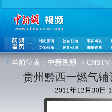
时政·要闻
社会·法治
军事·科技
文化·娱乐
体育·休闲
奇闻·趣事
当前位置：
中新视频
->
CNSTV
贵州黔西一燃气铺
2011年12月30