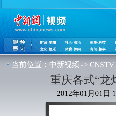
时政·要闻
社会·法治
军事·科技
文化·娱乐
体育·休闲
奇闻·趣事
当前位置：
中新视频
->
CNSTV
重庆各式“龙
2012年01月01