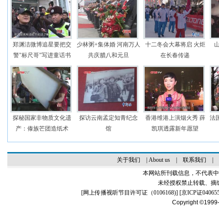
郑渊洁微博追星要把交
少林粥+集体婚 河南万人
十二冬会大幕将启 火炬
警"标尺哥"写进童话书
共庆腊八和元旦
在长春传递
探秘国家非物质文化遗
探访云南孟定知青纪念
香港维港上演烟火秀 薛
法
产：傣族芒团造纸术
馆
凯琪透露新年愿望
关于我们
|
About us
|
联系我们
|
本网站所刊载信息，不代表中
未经授权禁止转载、摘
[
网上传播视听节目许可证（0106168)
] [
京ICP证04065
Copyright ©1999