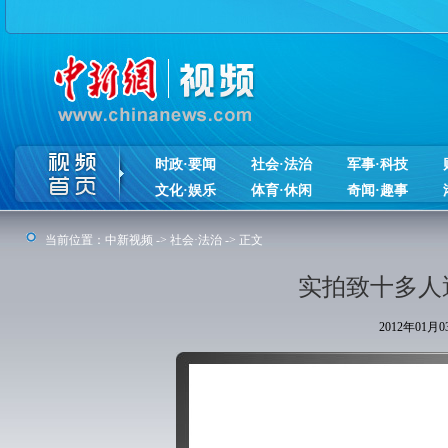
时政·要闻
社会·法治
军事·科技
文化·娱乐
体育·休闲
奇闻·趣事
当前位置：
中新视频
->
社会·法治
-> 正文
实拍致十多人
2012年01月