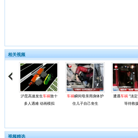
相关视频
沪昆高速发生
车祸
致十
车祸
瞬间母亲用身体护
遭遇
车祸
“淡定
多人遇难 动画模拟
住儿子自己丧生
等待救
视频精选