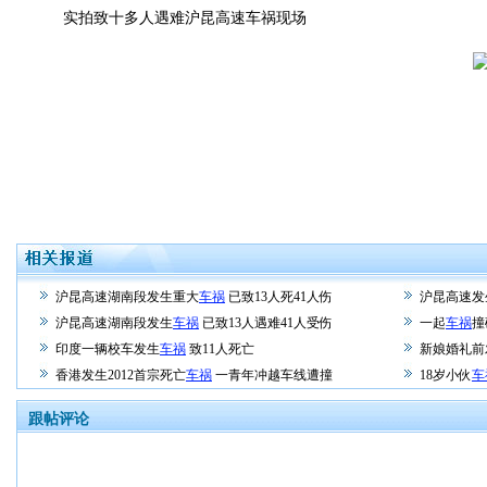
实拍致十多人遇难沪昆高速车祸现场
沪昆高速湖南段发生重大
车祸
已致13人死41人伤
沪昆高速发
沪昆高速湖南段发生
车祸
已致13人遇难41人受伤
一起
车祸
撞
印度一辆校车发生
车祸
致11人死亡
新娘婚礼前
香港发生2012首宗死亡
车祸
一青年冲越车线遭撞
18岁小伙
车
跟帖评论