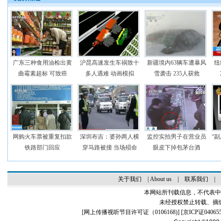
广东三种食用油检出黄
沪昆高速发生车祸致十
新疆境内63辆车遭暴风
纽
曲霉素超标 可致癌
多人遇难 动画模拟
雪袭击 235人获救
网购火车票被重复扣款
深圳布吉：婆孙两人横
监控实拍男子在营业员
“
铁路部门回应
穿马路被撞 当场殒命
眼皮下掉包茅台酒
关于我们
|
About us
|
联系我们
|
本网站所刊载信息，不代表中
未经授权禁止转载、摘
[
网上传播视听节目许可证（0106168)
] [
京ICP证04065