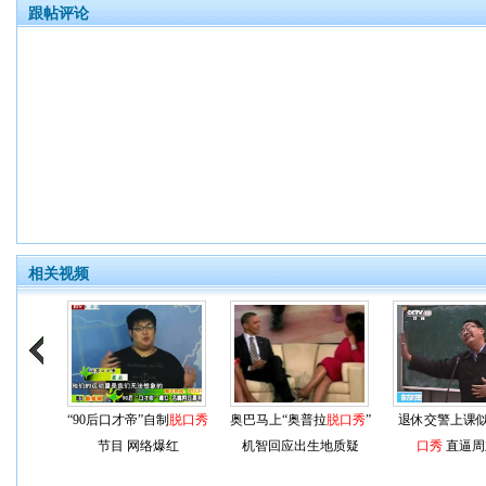
跟帖评论
相关视频
“90后口才帝”自制
脱口秀
奥巴马上“奥普拉
脱口秀
”
退休交警上课
节目 网络爆红
机智回应出生地质疑
口秀
直逼周