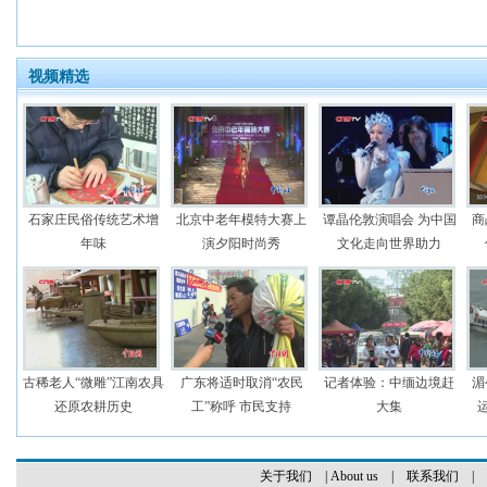
视频精选
石家庄民俗传统艺术增
北京中老年模特大赛上
谭晶伦敦演唱会 为中国
商
年味
演夕阳时尚秀
文化走向世界助力
古稀老人“微雕”江南农具
广东将适时取消“农民
记者体验：中缅边境赶
湄
还原农耕历史
工”称呼 市民支持
大集
关于我们
|
About us
|
联系我们
|