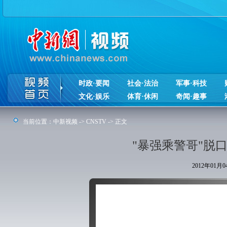
时政·要闻
社会·法治
军事·科技
文化·娱乐
体育·休闲
奇闻·趣事
当前位置：
中新视频
->
CNSTV
-> 正文
"暴强乘警哥"脱
2012年01月