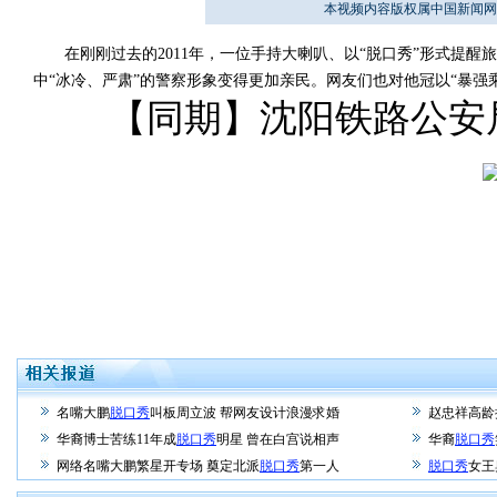
本视频内容版权属中国新闻网
在刚刚过去的2011年，一位手持大喇叭、以“脱口秀”形式提醒
中“冰冷、严肃”的警察形象变得更加亲民。网友们也对他冠以“暴强
【同期】沈阳铁路公安局
名嘴大鹏
脱口秀
叫板周立波 帮网友设计浪漫求婚
赵忠祥高龄
华裔博士苦练11年成
脱口秀
明星 曾在白宫说相声
华裔
脱口秀
网络名嘴大鹏繁星开专场 奠定北派
脱口秀
第一人
脱口秀
女王