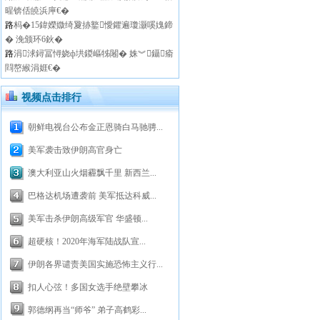
暒锛佸皢浜庘€�
路
杩�15鍏嬫媺绮夐捇鐜懓鑺遍瓊灏嗘媿鍗
� 浼颁环6鈥�
路
涓浗鐞冨憳娆ф垬鍐嶇牬闂� 姝︾鑷瘉
閰嶅緱涓娾€�
视频点击排行
朝鲜电视台公布金正恩骑白马驰骋...
美军袭击致伊朗高官身亡
澳大利亚山火烟霾飘千里 新西兰...
巴格达机场遭袭前 美军抵达科威...
美军击杀伊朗高级军官 华盛顿...
超硬核！2020年海军陆战队宣...
伊朗各界谴责美国实施恐怖主义行...
扣人心弦！多国女选手绝壁攀冰
郭德纲再当“师爷” 弟子高鹤彩...