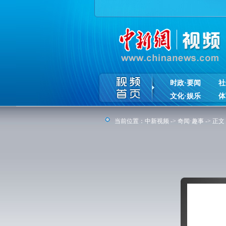
时政·要闻
社
文化·娱乐
体
当前位置：
中新视频
->
奇闻·趣事
-> 正文