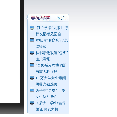
“独立学者”大闹世行
行长记者见面会
女贼写“偷窃笔记”总
结经验
林书豪进攻遭“包夹”
血染赛场
4名90后发布虐狗照
当事人称很酷
1.5万大学女生素颜
照曝光被选美
为争夺“男友” 十岁
女生决斗身亡
90后大二学生结婚
领证 网友力挺