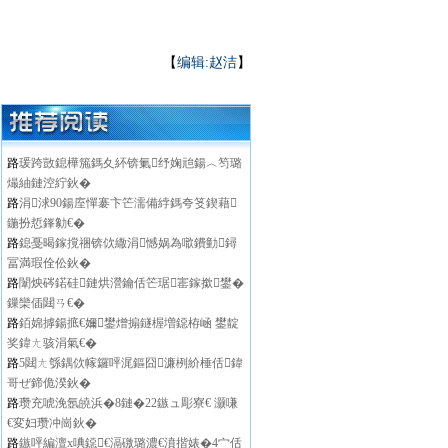
【
编辑:赵洁
】
路
瑗跨敳鎴樺箷鎷夊紑锛氭纾婅兘鍚︿笉璐
熶紬鏈涳紵鈥�
路
涓浗90鍚庢憚褰卞笀濡備綍鎷夸笅鍥藉
鍦扮悊鎽勨€�
路
鎴戞暍鎵撹祵锛佽繖涓憾娲為噷鐨勭鐞
冨満瑕佺伀鈥�
路
闈炴硶鍩硅鏈烘瀯鑰佸笀琚寚鎵撳鐢�
鏁欒偛閮ㄢ€�
路
銆婂摢鍚掋€嬭鐢熷搧鐩楃増鐚栫崡 鐢靛
奖鍏ㄤ骇涓氣€�
路
5閮ㄤ綔鍝佽幏鑼呯浘鏂囧濂栵紒棰佸鍏
哥ぜ鍗佹湀鈥�
路
瓒充唬浼氬皢浜�8鏈�22鏃ュ彫寮€ 灏嗛
€変妇瓒冲崗鈥�
路
鏃呯編澶х唺鐚€滆礉璐濃€濆揩婊�4宀佸