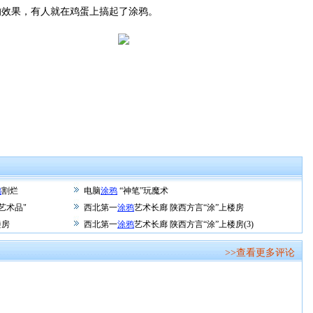
效果，有人就在鸡蛋上搞起了涂鸦。
鸦
割烂
电脑
涂鸦
“神笔”玩魔术
艺术品"
西北第一
涂鸦
艺术长廊 陕西方言“涂”上楼房
楼房
西北第一
涂鸦
艺术长廊 陕西方言“涂”上楼房(3)
>>查看更多评论