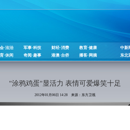
会·法治
军事·科技
财经·消费
教育·健康
中新
育·休闲
奇闻·趣事
港澳·台侨
播客·网摘
东北
"涂鸦鸡蛋"显活力 表情可爱爆笑十足
2012年01月06日 14:28 来源：东方卫视