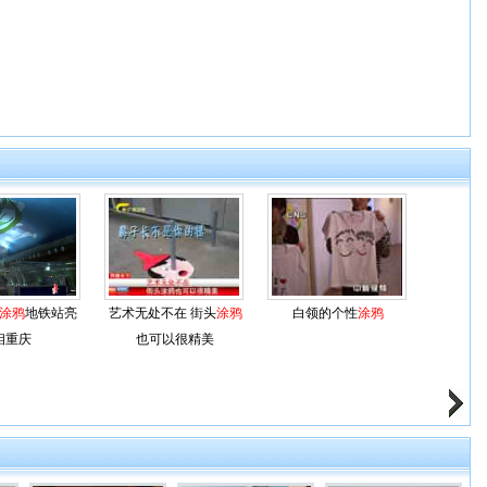
涂鸦
地铁站亮
艺术无处不在 街头
涂鸦
白领的个性
涂鸦
相重庆
也可以很精美