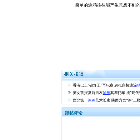
简单的涂鸦往往能产生意想不到的
香港巴士“破坏王”再犯案 20张座椅遭
涂
英女孩报复前男友
涂鸦
其摩托车 成"现代
西北第一
涂鸦
艺术长廊 陕西方言“涂”上
跟帖评论