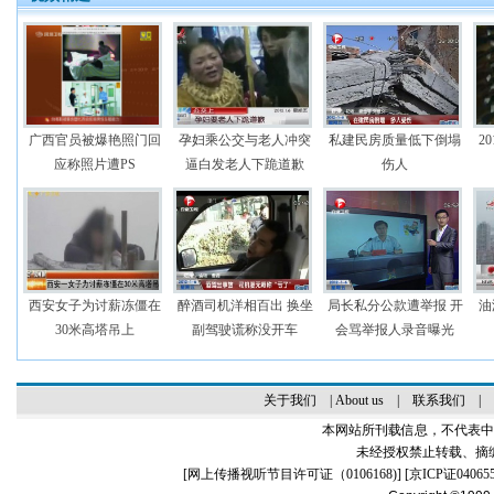
广西官员被爆艳照门回
孕妇乘公交与老人冲突
私建民房质量低下倒塌
2
应称照片遭PS
逼白发老人下跪道歉
伤人
西安女子为讨薪冻僵在
醉酒司机洋相百出 换坐
局长私分公款遭举报 开
油
30米高塔吊上
副驾驶谎称没开车
会骂举报人录音曝光
关于我们
|
About us
|
联系我们
|
本网站所刊载信息，不代表中
未经授权禁止转载、摘
[
网上传播视听节目许可证（0106168)
] [
京ICP证04065