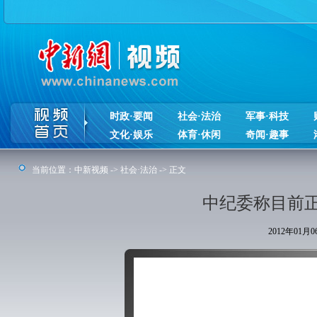
时政·要闻
社会·法治
军事·科技
文化·娱乐
体育·休闲
奇闻·趣事
当前位置：
中新视频
->
社会·法治
-> 正文
中纪委称目前
2012年01月