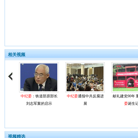
相关视频
中纪委
：铁道部原部长
中纪委
通报中共反腐进
献礼建党90年 
刘志军案的启示
展
委
诞生
视频精选