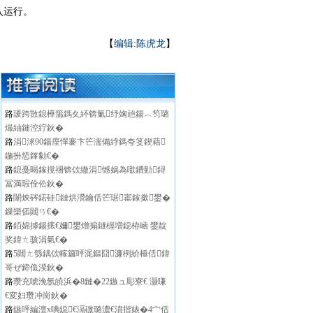
入运行。
【
编辑:陈虎龙
】
路
瑗跨敳鎴樺箷鎷夊紑锛氭纾婅兘鍚︿笉璐
熶紬鏈涳紵鈥�
路
涓浗90鍚庢憚褰卞笀濡備綍鎷夸笅鍥藉
鍦扮悊鎽勨€�
路
鎴戞暍鎵撹祵锛佽繖涓憾娲為噷鐨勭鐞
冨満瑕佺伀鈥�
路
闈炴硶鍩硅鏈烘瀯鑰佸笀琚寚鎵撳鐢�
鏁欒偛閮ㄢ€�
路
銆婂摢鍚掋€嬭鐢熷搧鐩楃増鐚栫崡 鐢靛
奖鍏ㄤ骇涓氣€�
路
5閮ㄤ綔鍝佽幏鑼呯浘鏂囧濂栵紒棰佸鍏
哥ぜ鍗佹湀鈥�
路
瓒充唬浼氬皢浜�8鏈�22鏃ュ彫寮€ 灏嗛
€変妇瓒冲崗鈥�
路
鏃呯編澶х唺鐚€滆礉璐濃€濆揩婊�4宀佸