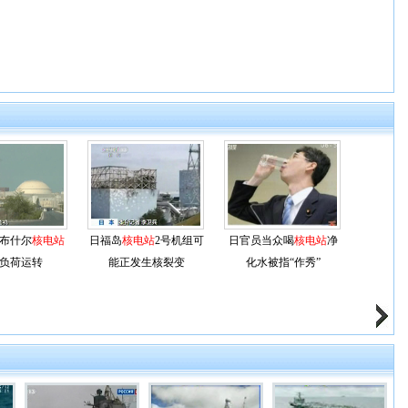
布什尔
核电站
日福岛
核电站
2号机组可
日官员当众喝
核电站
净
负荷运转
能正发生核裂变
化水被指“作秀”