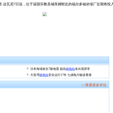
·达瓦尼7日说，位于该国宗教圣城库姆附近的福尔多铀浓缩厂近期将投
日本海域发生7级地震 福岛
核电站
未出现异常
大亚湾
核电站
安全运行17年 七成电力输送香港
>>查看更多评论