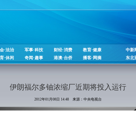
会·法治
军事·科技
财经·消费
教育·健康
中新
育·休闲
奇闻·趣事
港澳·台侨
播客·网摘
东北
伊朗福尔多铀浓缩厂近期将投入运行
2012年01月08日 14:48 来源：中央电视台