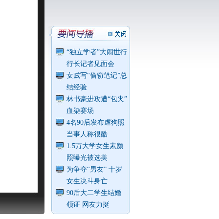
“独立学者”大闹世行
行长记者见面会
女贼写“偷窃笔记”总
结经验
林书豪进攻遭“包夹”
血染赛场
4名90后发布虐狗照
当事人称很酷
1.5万大学女生素颜
照曝光被选美
为争夺“男友” 十岁
女生决斗身亡
90后大二学生结婚
领证 网友力挺