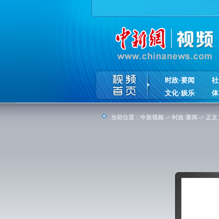
时政·要闻
社
文化·娱乐
体
当前位置：
中新视频
->
时政·要闻
-> 正文