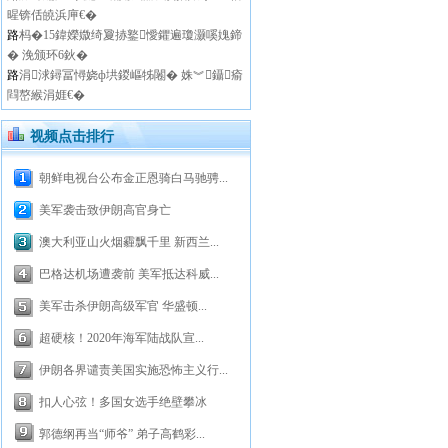
暒锛佸皢浜庘€�
路
杩�15鍏嬫媺绮夐捇鐜懓鑺遍瓊灏嗘媿鍗
� 浼颁环6鈥�
路
涓浗鐞冨憳娆ф垬鍐嶇牬闂� 姝︾鑷瘉
閰嶅緱涓娾€�
视频点击排行
朝鲜电视台公布金正恩骑白马驰骋...
美军袭击致伊朗高官身亡
澳大利亚山火烟霾飘千里 新西兰...
巴格达机场遭袭前 美军抵达科威...
美军击杀伊朗高级军官 华盛顿...
超硬核！2020年海军陆战队宣...
伊朗各界谴责美国实施恐怖主义行...
扣人心弦！多国女选手绝壁攀冰
郭德纲再当“师爷” 弟子高鹤彩...