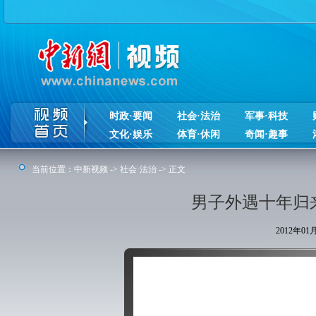
时政·要闻
社会·法治
军事·科技
文化·娱乐
体育·休闲
奇闻·趣事
当前位置：
中新视频
->
社会·法治
-> 正文
男子外遇十年归
2012年0