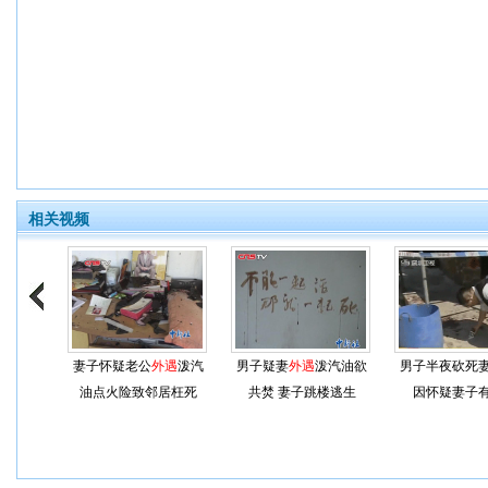
相关视频
妻子怀疑老公
外遇
泼汽
男子疑妻
外遇
泼汽油欲
男子半夜砍死
油点火险致邻居枉死
共焚 妻子跳楼逃生
因怀疑妻子