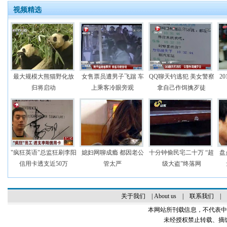
视频精选
最大规模大熊猫野化放
女售票员遭男子飞踹 车
QQ聊天钓逃犯 美女警察
2
归将启动
上乘客冷眼旁观
拿自己作饵擒歹徒
"疯狂英语"总监狂刷李阳
媳妇网聊成瘾 都因老公
十分钟偷民宅二十万 “超
盘
信用卡透支近50万
管太严
级大盗”终落网
关于我们
|
About us
|
联系我们
|
本网站所刊载信息，不代表中
未经授权禁止转载、摘