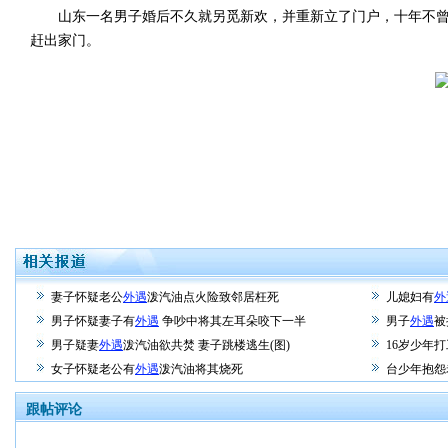
山东一名男子婚后不久就另觅新欢，并重新立了门户，十年不曾
赶出家门。
妻子怀疑老公
外遇
泼汽油点火险致邻居枉死
儿媳妇有
外
男子怀疑妻子有
外遇
争吵中将其左耳朵咬下一半
男子
外遇
被
男子疑妻
外遇
泼汽油欲共焚 妻子跳楼逃生(图)
16岁少年
女子怀疑老公有
外遇
泼汽油将其烧死
台少年抱怨
跟帖评论