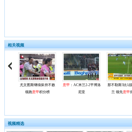
相关视频
尤文图斯继续保持不败
意甲
：AC米兰2-2平博洛
那不勒斯3比1战
领跑
意甲
积分榜
尼亚
兰 领先
意甲
视频精选