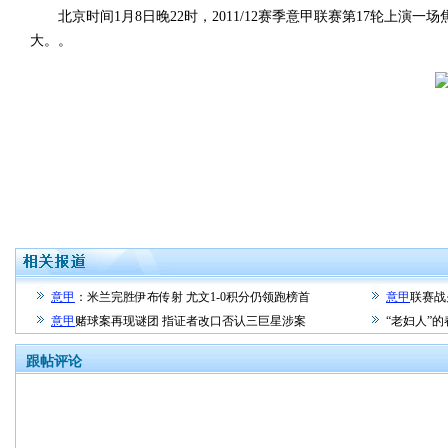
北京时间1月8日晚22时，2011/12赛季意甲联赛第17轮上演一
大。。
意甲
：米兰完胜伊布传射 尤文1-0积分仍领跑榜首
意甲
联赛战
意甲
赌球案再现谜团 指证者改口否认三巨星涉案
“老妇人”
跟帖评论