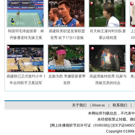
韩国羽毛球超级赛：林
易建联美职篮发展联盟
肖天称王濛何时归队要
上
丹惨遭逆转无缘卫冕
首秀 砍下17分11篮板
看认错程度
1
易建联已正式签约小牛 1
反败为胜 李娜获新赛季
高超滑板特技秀 玩家与
奥
年合同联手卫冕冠军
首胜
滑板完美的结合
关于我们
|
About us
|
联系我们
|
本网站所刊载信息，不代表中
未经授权禁止转载、摘
[
网上传播视听节目许可证（0106168)
] [
京ICP证04065
Copyright ©1999