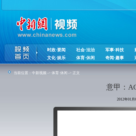
时政·要闻
社会·法治
军事·科技
文化·娱乐
体育·休闲
奇闻·趣事
当前位置：
中新视频
->
体育·休闲
-> 正文
意甲：A
2012年01