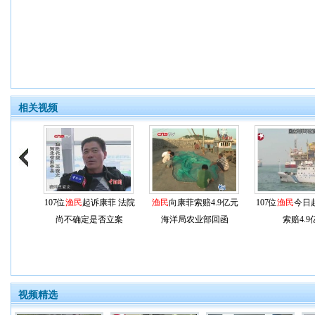
相关视频
107位
渔民
起诉康菲 法院
渔民
向康菲索赔4.9亿元
107位
渔民
今日
尚不确定是否立案
海洋局农业部回函
索赔4.9
视频精选