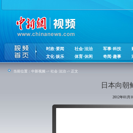
时政·要闻
社会·法治
军事·科技
文化·娱乐
体育·休闲
奇闻·趣事
当前位置：
中新视频
->
社会·法治
-> 正文
日本向朝
2012年01月