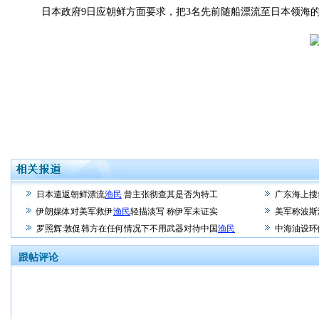
日本政府9日应朝鲜方面要求，把3名先前随船漂流至日本领海的
日本遣返朝鲜漂流
渔民
曾主张彻查其是否为特工
广东海上搜
伊朗媒体对美军救伊
渔民
轻描淡写 称伊军未证实
美军称波斯
罗照辉:敦促韩方在任何情况下不用武器对待中国
渔民
中海油设环
跟帖评论