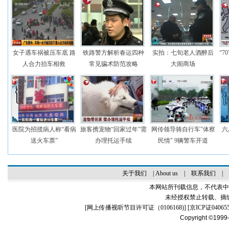
女子遇车祸被压车底 路
铁路警方解析春运四种
实拍：七旬老人酒醉后
“
人合力抬车相救
常见骗术防范攻略
大闹商场
医院为招揽病人称“看病
旅客携宠物“回家过年”需
网传领导骑自行车"体察
六
送火车票”
办理托运手续
民情" 9辆警车开道
关于我们
|
About us
|
联系我们
|
本网站所刊载信息，不代表中
未经授权禁止转载、摘
[
网上传播视听节目许可证（0106168)
] [
京ICP证04065
Copyright ©1999