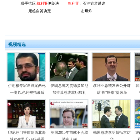
联手抗压
叙利亚
伊朗决
叙利亚
：石油管道遭袭
定签自贸协定
击爆炸
视频精选
伊朗核专家遇袭案两死
伊朗总统内贾德参加尼
叙利亚总统发表公开讲
韩
一伤 以色列被指幕后
加拉瓜总统就职典礼
话 挥“铁拳”提改革
印尼苏门答腊岛西北海
英国2015年前或不会取
韩国总统李明博抵京访
迎
域发生里氏7.6级强震
消富人税
华