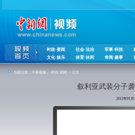
时政·要闻
社会·法治
军事·科技
文化·娱乐
体育·休闲
奇闻·趣事
当前位置：
中新视频
->
时政·要闻
-> 正文
叙利亚武装分子袭
2012年01