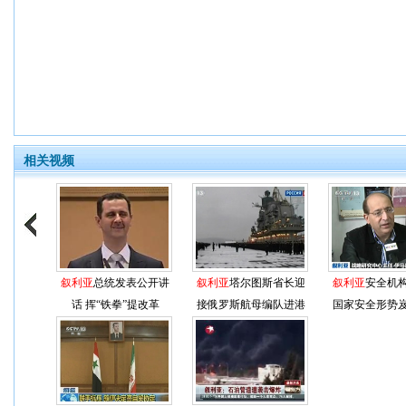
相关视频
叙利亚
总统发表公开讲
叙利亚
塔尔图斯省长迎
叙利亚
安全机
话 挥“铁拳”提改革
接俄罗斯航母编队进港
国家安全形势