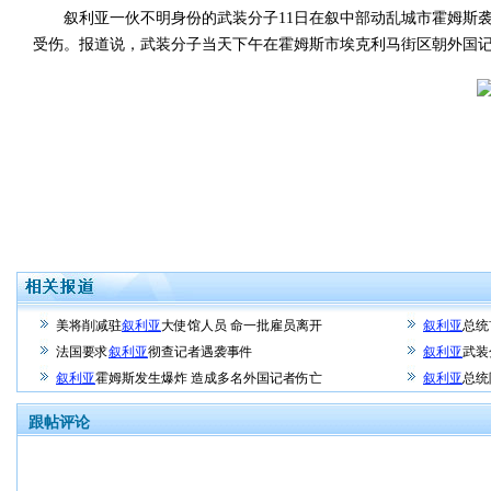
叙利亚一伙不明身份的武装分子11日在叙中部动乱城市霍姆斯袭
受伤。报道说，武装分子当天下午在霍姆斯市埃克利马街区朝外国记
美将削减驻
叙利亚
大使馆人员 命一批雇员离开
叙利亚
总统
法国要求
叙利亚
彻查记者遇袭事件
叙利亚
武装
叙利亚
霍姆斯发生爆炸 造成多名外国记者伤亡
叙利亚
总统
跟帖评论