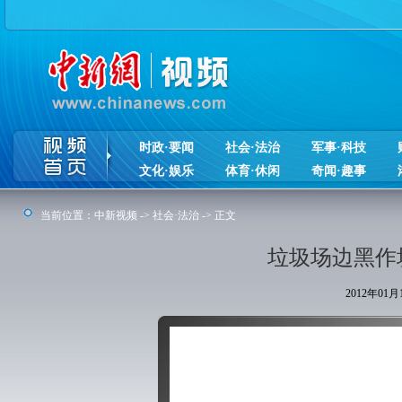
时政·要闻
社会·法治
军事·科技
文化·娱乐
体育·休闲
奇闻·趣事
当前位置：
中新视频
->
社会·法治
-> 正文
垃圾场边黑作
2012年01