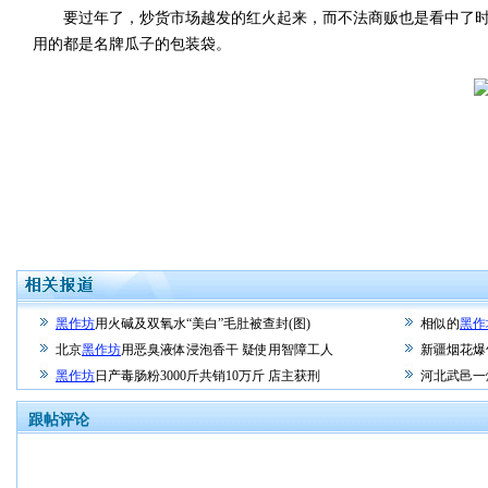
要过年了，炒货市场越发的红火起来，而不法商贩也是看中了时
用的都是名牌瓜子的包装袋。
黑作坊
用火碱及双氧水“美白”毛肚被查封(图)
相似的
黑作
北京
黑作坊
用恶臭液体浸泡香干 疑使用智障工人
新疆烟花爆
黑作坊
日产毒肠粉3000斤共销10万斤 店主获刑
河北武邑一
跟帖评论