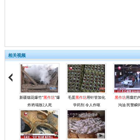
相关视频
新疆烟花爆竹“
黑作坊
”爆
毛蛋
黑作坊
用针管加化
黑作坊
用腐烂
炸坍塌致2人死
学药剂 令人作呕
沟油 民警瞬