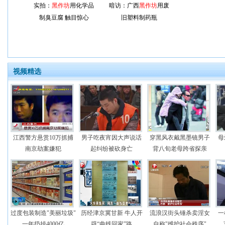
实拍：
黑作坊
用化学品
暗访：广西
黑作坊
用废
制臭豆腐 触目惊心
旧塑料制药瓶
视频精选
江西警方悬赏10万抓捕
男子吃夜宵因大声说话
穿黑风衣戴黑墨镜男子
母
南京劫案嫌犯
起纠纷被砍身亡
背八旬老母跨省探亲
过度包装制造"美丽垃圾"
历经津京冀甘新 牛人开
流浪汉街头锤杀卖淫女
一
一年扔掉4000亿
辟“曲线回家”路
自称"维护社会秩序"