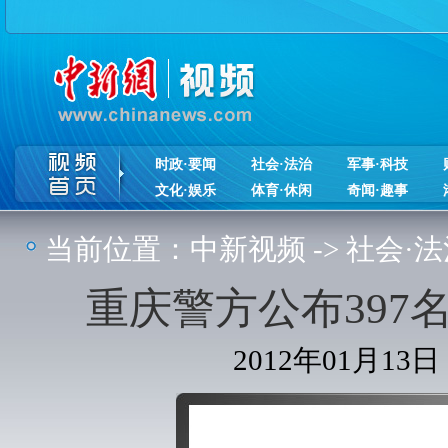
时政·要闻
社会·法治
军事·科技
文化·娱乐
体育·休闲
奇闻·趣事
当前位置：
中新视频
->
社会·法
重庆警方公布397
2012年01月13