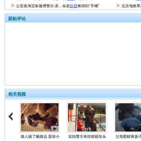
公安发淘宝体微博警示:亲，你若
扒窃
将得到"手镯"
北京地铁苹
跟帖评论
相关视频
路人困了睡路边 嚣张小
实拍警方布控抓获街头
父母图财将孩