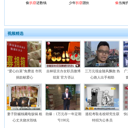
偷
扒窃
还数钱
少年
扒窃
团伙
偷
当掩
视频精选
“爱心白菜”免费送 市民
吉林驻京办女职员微博
三万元现金随风飘散 热
广
捐款献爱心
炫富 官方否认
心路人出手相助
妻子防贼钱藏电饭锅 粗
劲爆：1万元存一年定期
逃犯考取名校研究生获
快
心丈夫烧水毁钱
亏190元
特招为公务员