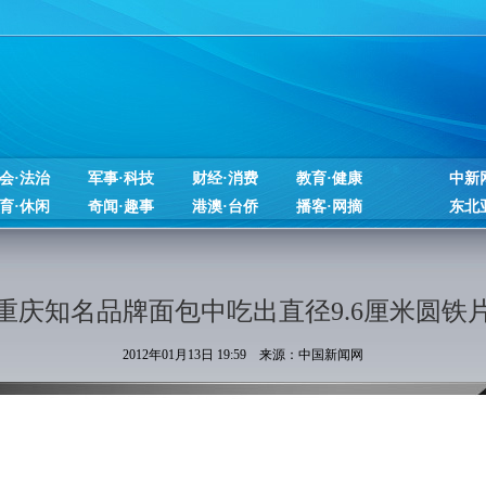
会·法治
军事·科技
财经·消费
教育·健康
中新
育·休闲
奇闻·趣事
港澳·台侨
播客·网摘
东北
重庆知名品牌面包中吃出直径9.6厘米圆铁
2012年01月13日 19:59 来源：中国新闻网