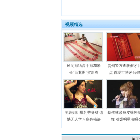
视频精选
民间剪纸高手剪20米
贵州警方查获假茅
长“百龙图”贺新春
点 首现世博茅台
芙蓉姐姐爆乳秀身材 遗
蔡依林紧身皮裤热
憾无人学习瘦身秘诀
舞 引爆明星演唱
关于