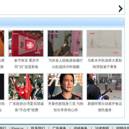
台窝
春节将至 重庆市
70岁老人因痴迷收藏打
乌鲁木齐机场受大雾影
假酒
民“识”龙迎新春
火机戒掉20年烟瘾
响滞留逾千乘客
辣劲
广东政协台湾委员望减
齐秦伤愈现身三亚 与粉
新疆特警出动展开春运
会
免“不合理”税费
丝分享养伤心得
便民服务
我们
|
About us
|
联系我们
|
广告服务
|
供稿服务
|
法律声明
|
招聘信