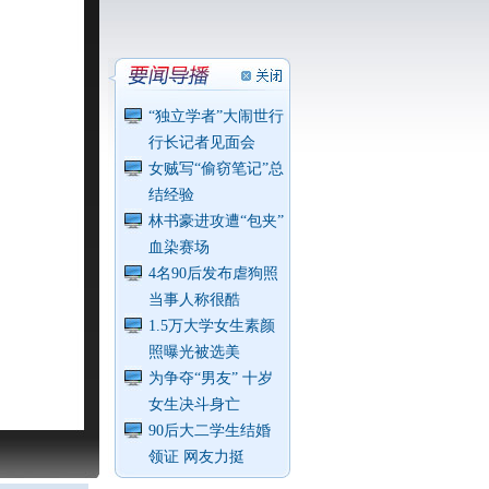
“独立学者”大闹世行
行长记者见面会
女贼写“偷窃笔记”总
结经验
林书豪进攻遭“包夹”
血染赛场
4名90后发布虐狗照
当事人称很酷
1.5万大学女生素颜
照曝光被选美
为争夺“男友” 十岁
女生决斗身亡
90后大二学生结婚
领证 网友力挺