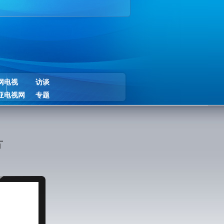
网电视
访谈
亚电视网
专题
片