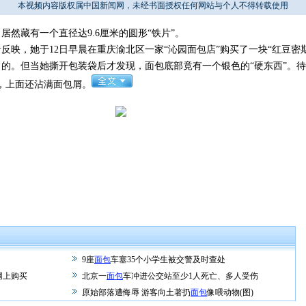
本视频内容版权属中国新闻网，未经书面授权任何网站与个人不得转载使用
藏有一个直径达9.6厘米的圆形“铁片”。
映，她于12日早晨在重庆渝北区一家“沁园面包店”购买了一块“红豆密
的。但当她撕开包装袋后才发现，面包底部竟有一个银色的“硬东西”。待
片，上面还沾满面包屑。
9座
面包
车塞35个小学生被交警及时查处
网上购买
北京一
面包
车冲进公交站至少1人死亡、多人受伤
原始部落遭侮辱 游客向土著扔
面包
像喂动物(图)