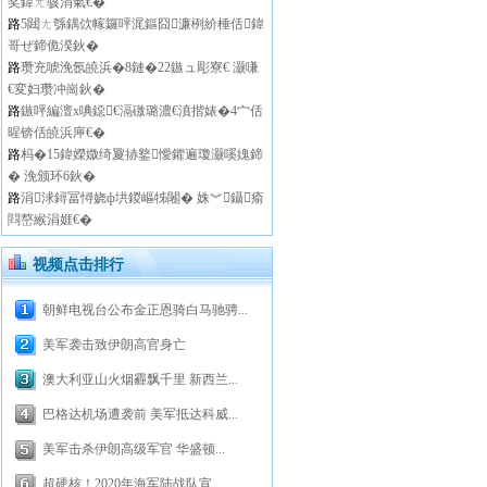
奖鍏ㄤ骇涓氣€�
路
5閮ㄤ綔鍝佽幏鑼呯浘鏂囧濂栵紒棰佸鍏
哥ぜ鍗佹湀鈥�
路
瓒充唬浼氬皢浜�8鏈�22鏃ュ彫寮€ 灏嗛
€変妇瓒冲崗鈥�
路
鏃呯編澶х唺鐚€滆礉璐濃€濆揩婊�4宀佸
暒锛佸皢浜庘€�
路
杩�15鍏嬫媺绮夐捇鐜懓鑺遍瓊灏嗘媿鍗
� 浼颁环6鈥�
路
涓浗鐞冨憳娆ф垬鍐嶇牬闂� 姝︾鑷瘉
閰嶅緱涓娾€�
视频点击排行
朝鲜电视台公布金正恩骑白马驰骋...
美军袭击致伊朗高官身亡
澳大利亚山火烟霾飘千里 新西兰...
巴格达机场遭袭前 美军抵达科威...
美军击杀伊朗高级军官 华盛顿...
超硬核！2020年海军陆战队宣...