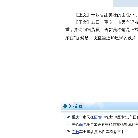
【正文】一块香甜美味的面包中，居然
【正文】13日，重庆一市民向记者反
重，并询问售货员，售货员称这是正常
东西”居然是一块直径近10厘米的铁
重庆一市民在
面包
中吃出9.6厘米铁片(图)
黑心
面包
生产加色素香精冒充鸡蛋 原料
面包
车出事故撞上桥 车身悬空中