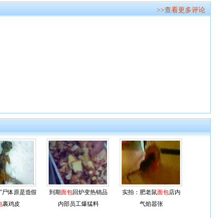
>>查看更多评论
人”尸体原是造假
到期
面包
回炉变热销品
实拍：肥老鼠
面包
店内
包
裹鸡皮
内部员工爆猛料
气焰嚣张