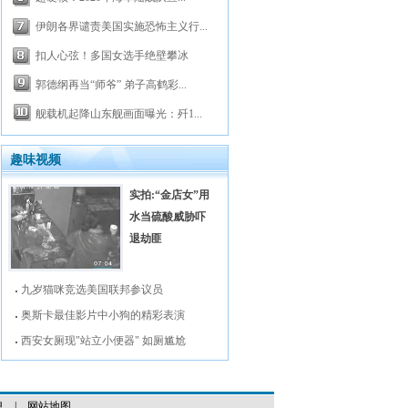
伊朗各界谴责美国实施恐怖主义行...
扣人心弦！多国女选手绝壁攀冰
郭德纲再当“师爷” 弟子高鹤彩...
舰载机起降山东舰画面曝光：歼1...
趣味视频
实拍:“金店女”用
水当硫酸威胁吓
退劫匪
九岁猫咪竞选美国联邦参议员
奥斯卡最佳影片中小狗的精彩表演
西安女厕现"站立小便器" 如厕尴尬
息
|
网站地图