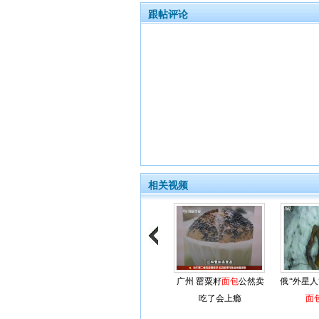
跟帖评论
相关视频
广州 罂粟籽
面包
公然卖
俄“外星
吃了会上瘾
面