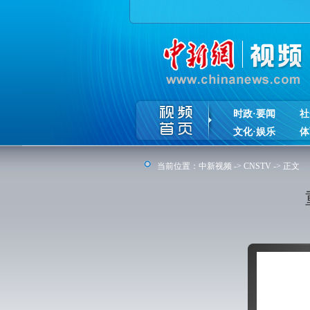
时政·要闻
社
文化·娱乐
体
当前位置：
中新视频
->
CNSTV
-> 正文