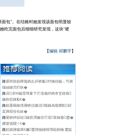
斯面包”。在结账时她发现该面包明显较
她吃完面包后细细研究发现，这块“硬
【
编辑:祁鹏宇
】
路
瑗跨敳鎴樺箷鎷夊紑锛氭纾婅兘鍚︿笉璐
熶紬鏈涳紵鈥�
路
涓浗90鍚庢憚褰卞笀濡備綍鎷夸笅鍥藉
鍦扮悊鎽勨€�
路
鎴戞暍鎵撹祵锛佽繖涓憾娲為噷鐨勭鐞
冨満瑕佺伀鈥�
路
闈炴硶鍩硅鏈烘瀯鑰佸笀琚寚鎵撳鐢�
鏁欒偛閮ㄢ€�
路
銆婂摢鍚掋€嬭鐢熷搧鐩楃増鐚栫崡 鐢靛