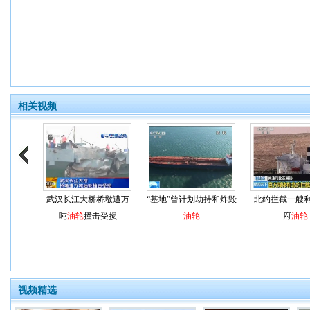
相关视频
武汉长江大桥桥墩遭万
“基地”曾计划劫持和炸毁
北约拦截一艘
吨
油轮
撞击受损
油轮
府
油轮
视频精选