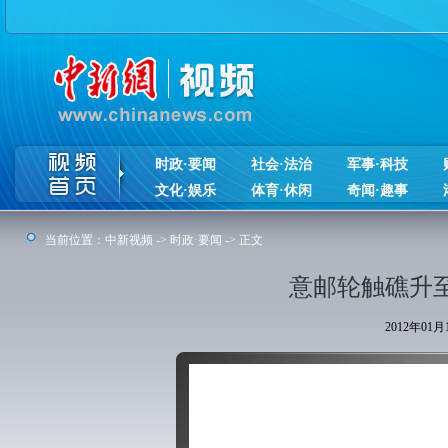
时政·要闻
社会·法治
军事·科技
文化·娱乐
体育·休闲
奇闻·趣事
当前位置：
中新视频
->
时政·要闻
-> 正文
意邮轮触礁升至
2012年01