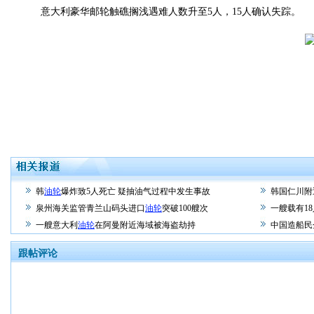
意大利豪华邮轮触礁搁浅遇难人数升至5人，15人确认失踪。
韩
油轮
爆炸致5人死亡 疑抽油气过程中发生事故
韩国仁川附
泉州海关监管青兰山码头进口
油轮
突破100艘次
一艘载有1
一艘意大利
油轮
在阿曼附近海域被海盗劫持
中国造船民
跟帖评论