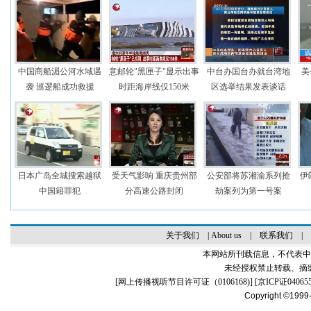
中国商船湄公河水域遇
意邮轮"黑匣子"显示出事
中台办国台办就台湾地
美
袭 巡逻船成功救援
时距海岸线仅150米
区选举结果发表谈话
日本广岛全城搜索越狱
受天气影响 重庆贵州部
公安部将苏湘渝系列抢
伊
中国籍罪犯
分高速公路封闭
劫案列为第一号案
关于我们
|
About us
|
联系我们
|
本网站所刊载信息，不代表中
未经授权禁止转载、摘
[
网上传播视听节目许可证（0106168)
] [
京ICP证04065
Copyright ©1999