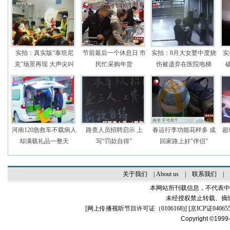
实拍：真实版“泰坦尼
节前最后一个休息日 市
实拍：8月大女婴中度烧
实
克”场景再现 大声尖叫
民忙采购年货
伤被遗弃在医院电梯
河南120急救车不载病人
路查人员招聘启示 上
春运行李功能花样多 成
超
却满载礼品一整天
写“罚款自得”
回家路上好"伴侣"
关于我们
|
About us
|
联系我们
|
本网站所刊载信息，不代表中
未经授权禁止转载、摘
[
网上传播视听节目许可证（0106168)
] [
京ICP证04065
Copyright ©1999