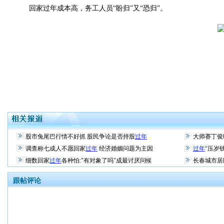
回家过年成本高，务工人员“盼归”又“恐归”。
股市兔尾巴行情不好抓 股民争论是否持股
过年
大师赛丁俊
调查称七成人不愿回家
过年
经济婚姻问题为主因
过年
“压岁
细数回家
过年
各种怕:"有对象了吗"成最讨厌问候
长春城市居
跟帖评论