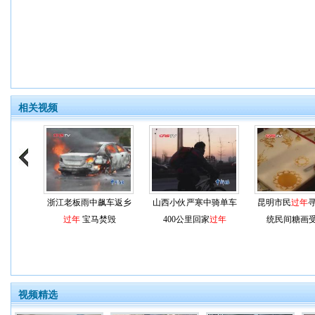
相关视频
浙江老板雨中飙车返乡
山西小伙严寒中骑单车
昆明市民
过年
寻
过年
宝马焚毁
400公里回家
过年
统民间糖画
视频精选