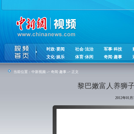
时政·要闻
社会·法治
军事·科技
文化·娱乐
体育·休闲
奇闻·趣事
当前位置：
中新视频
->
奇闻·趣事
-> 正文
黎巴嫩富人养狮子
2012年01