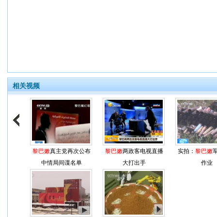
相关视频
黎巴嫩
真主党再次公布
黎巴嫩
两政客电视直播
实拍：
黎巴嫩
中情局间谍名单
大打出手
作业