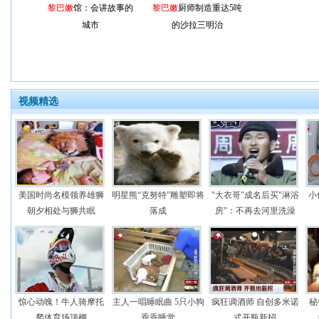
黎巴嫩
馆：会讲故事的
黎巴嫩
厨师制造重达5吨
城市
的沙拉三明治
视频精选
美国时尚名模领养雄狮
明星熊“克努特”雕塑即将
"大衣哥"成名后买"淋浴
小
朝夕相处与狮共眠
落成
房"：不再去河里洗澡
惊心动魄！牛人骑摩托
主人一唱睡眠曲 5只小狗
疯狂调酒师 自创多米诺
秘
爬体育场顶棚
乖乖睡觉
式开瓶新招