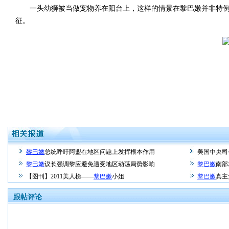
一头幼狮被当做宠物养在阳台上，这样的情景在黎巴嫩并非特例。
征。
黎巴嫩
总统呼吁阿盟在地区问题上发挥根本作用
美国中央司
黎巴嫩
议长强调黎应避免遭受地区动荡局势影响
黎巴嫩
南部
【图刊】2011美人榜——
黎巴嫩
小姐
黎巴嫩
真主
跟帖评论