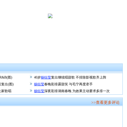
&B(图)
40岁
杨钰莹
复出继续唱甜歌 不排除影视歌齐上阵
复出(图)
杨钰莹
春晚彩排露甜笑 与毛宁再度牵手
大家歌唱
杨钰莹
深夜彩排湖南春晚 为效果主动要求多排一次
>>查看更多评论