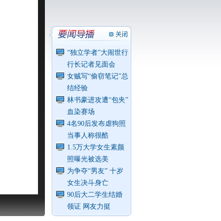
“独立学者”大闹世行
行长记者见面会
女贼写“偷窃笔记”总
结经验
林书豪进攻遭“包夹”
血染赛场
4名90后发布虐狗照
当事人称很酷
1.5万大学女生素颜
照曝光被选美
为争夺“男友” 十岁
女生决斗身亡
90后大二学生结婚
领证 网友力挺