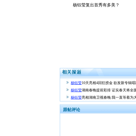
杨钰莹复出首秀有多美？
杨钰莹
10天亮相4回狂捞金 欲发新专辑唱R
杨钰莹
湖南春晚提前彩排 证实春天将全面
杨钰莹
亮相湖南卫视春晚:我一直等着为
跟帖评论