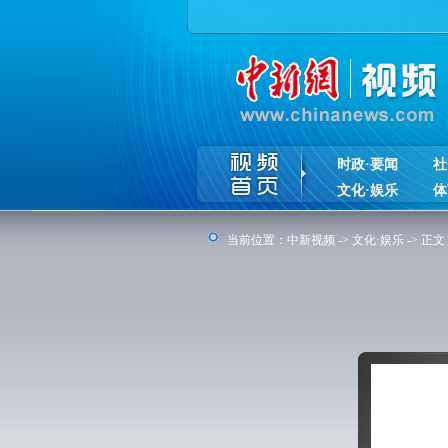
时政·要闻
社
文化·娱乐
体
当前位置：
中新视频
->
文化·娱乐
-> 正文