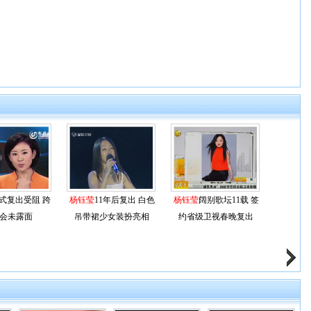
式复出受阻 跨
杨钰莹
11年后复出 白色
杨钰莹
阔别歌坛11载 签
会未露面
吊带裙少女装扮亮相
约省级卫视春晚复出