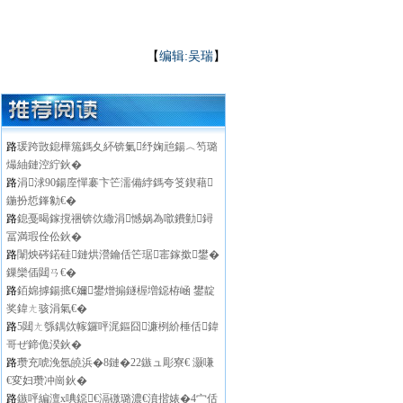
【
编辑:吴瑞
】
路
瑗跨敳鎴樺箷鎷夊紑锛氭纾婅兘鍚︿笉璐
熶紬鏈涳紵鈥�
路
涓浗90鍚庢憚褰卞笀濡備綍鎷夸笅鍥藉
鍦扮悊鎽勨€�
路
鎴戞暍鎵撹祵锛佽繖涓憾娲為噷鐨勭鐞
冨満瑕佺伀鈥�
路
闈炴硶鍩硅鏈烘瀯鑰佸笀琚寚鎵撳鐢�
鏁欒偛閮ㄢ€�
路
銆婂摢鍚掋€嬭鐢熷搧鐩楃増鐚栫崡 鐢靛
奖鍏ㄤ骇涓氣€�
路
5閮ㄤ綔鍝佽幏鑼呯浘鏂囧濂栵紒棰佸鍏
哥ぜ鍗佹湀鈥�
路
瓒充唬浼氬皢浜�8鏈�22鏃ュ彫寮€ 灏嗛
€変妇瓒冲崗鈥�
路
鏃呯編澶х唺鐚€滆礉璐濃€濆揩婊�4宀佸