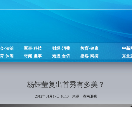
会·法治
军事·科技
财经·消费
教育·健康
中新
育·休闲
奇闻·趣事
港澳·台侨
播客·网摘
东北
杨钰莹复出首秀有多美？
2012年01月17日 16:13 来源：湖南卫视