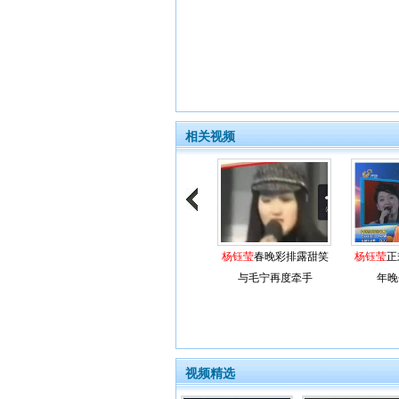
相关视频
杨钰莹
春晚彩排露甜笑
杨钰莹
正
与毛宁再度牵手
年晚
视频精选