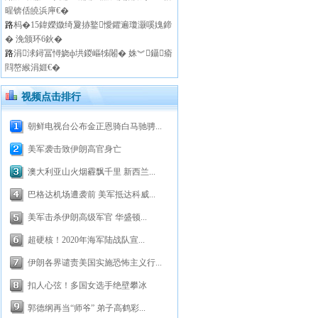
暒锛佸皢浜庘€�
路
杩�15鍏嬫媺绮夐捇鐜懓鑺遍瓊灏嗘媿鍗
� 浼颁环6鈥�
路
涓浗鐞冨憳娆ф垬鍐嶇牬闂� 姝︾鑷瘉
閰嶅緱涓娾€�
视频点击排行
朝鲜电视台公布金正恩骑白马驰骋...
美军袭击致伊朗高官身亡
澳大利亚山火烟霾飘千里 新西兰...
巴格达机场遭袭前 美军抵达科威...
美军击杀伊朗高级军官 华盛顿...
超硬核！2020年海军陆战队宣...
伊朗各界谴责美国实施恐怖主义行...
扣人心弦！多国女选手绝壁攀冰
郭德纲再当“师爷” 弟子高鹤彩...