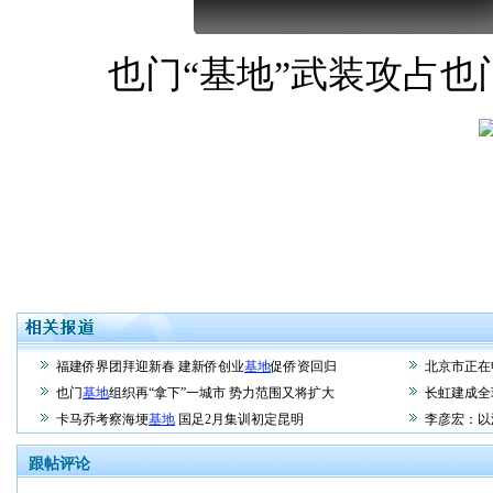
也门“基地”武装攻占也
福建侨界团拜迎新春 建新侨创业
基地
促侨资回归
北京市正在
也门
基地
组织再“拿下”一城市 势力范围又将扩大
长虹建成全
卡马乔考察海埂
基地
国足2月集训初定昆明
李彦宏：以
跟帖评论