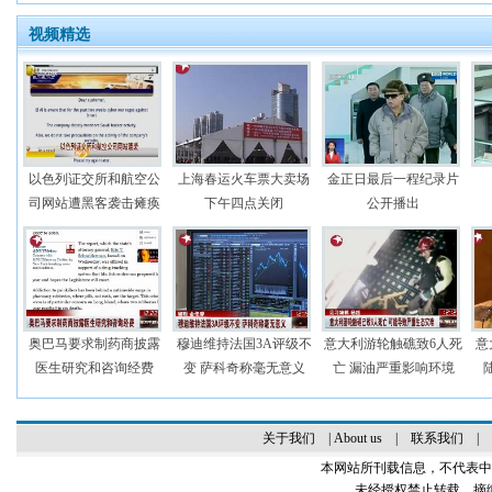
视频精选
以色列证交所和航空公
上海春运火车票大卖场
金正日最后一程纪录片
司网站遭黑客袭击瘫痪
下午四点关闭
公开播出
奥巴马要求制药商披露
穆迪维持法国3A评级不
意大利游轮触礁致6人死
意
医生研究和咨询经费
变 萨科奇称毫无意义
亡 漏油严重影响环境
关于我们
|
About us
|
联系我们
|
本网站所刊载信息，不代表中
未经授权禁止转载、摘