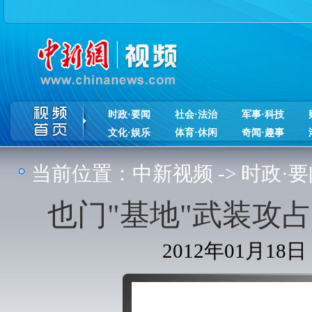
时政·要闻
社会·法治
军事·科技
文化·娱乐
体育·休闲
奇闻·趣事
当前位置：
中新视频
->
时政·要
也门"基地"武装攻占
2012年01月18