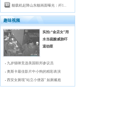
舰载机起降山东舰画面曝光：歼1...
趣味视频
实拍:“金店女”用
水当硫酸威胁吓
退劫匪
九岁猫咪竞选美国联邦参议员
奥斯卡最佳影片中小狗的精彩表演
西安女厕现"站立小便器" 如厕尴尬