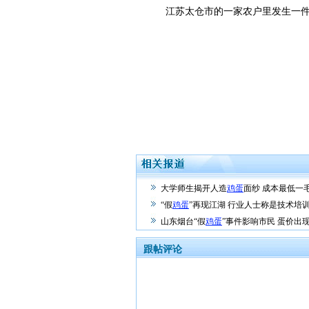
江苏太仓市的一家农户里发生一件稀
大学师生揭开人造
鸡蛋
面纱 成本最低一
“假
鸡蛋
”再现江湖 行业人士称是技术培
山东烟台“假
鸡蛋
”事件影响市民 蛋价出
跟帖评论