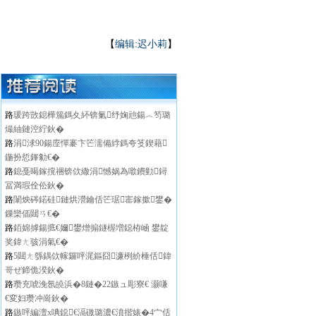
【
编辑:迟小莉
】
路
瑗跨敳鎴樺箷鎷夊紑锛氭纾婅兘鍚︿笉璐
熶紬鏈涳紵鈥�
路
涓浗90鍚庢憚褰卞笀濡備綍鎷夸笅鍥藉
鍦扮悊鎽勨€�
路
鎴戞暍鎵撹祵锛佽繖涓憾娲為噷鐨勭鐞
冨満瑕佺伀鈥�
路
闈炴硶鍩硅鏈烘瀯鑰佸笀琚寚鎵撳鐢�
鏁欒偛閮ㄢ€�
路
銆婂摢鍚掋€嬭鐢熷搧鐩楃増鐚栫崡 鐢靛
奖鍏ㄤ骇涓氣€�
路
5閮ㄤ綔鍝佽幏鑼呯浘鏂囧濂栵紒棰佸鍏
哥ぜ鍗佹湀鈥�
路
瓒充唬浼氬皢浜�8鏈�22鏃ュ彫寮€ 灏嗛
€変妇瓒冲崗鈥�
路
鏃呯編澶х唺鐚€滆礉璐濃€濆揩婊�4宀佸