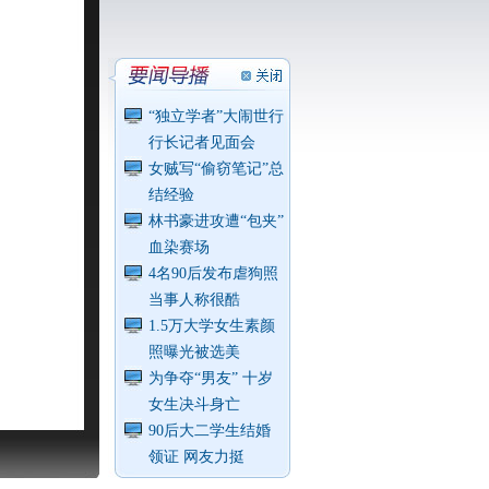
“独立学者”大闹世行
行长记者见面会
女贼写“偷窃笔记”总
结经验
林书豪进攻遭“包夹”
血染赛场
4名90后发布虐狗照
当事人称很酷
1.5万大学女生素颜
照曝光被选美
为争夺“男友” 十岁
女生决斗身亡
90后大二学生结婚
领证 网友力挺