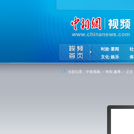
时政·要闻
社
文化·娱乐
体
当前位置：
中新视频
->
奇闻·趣事
-> 正文