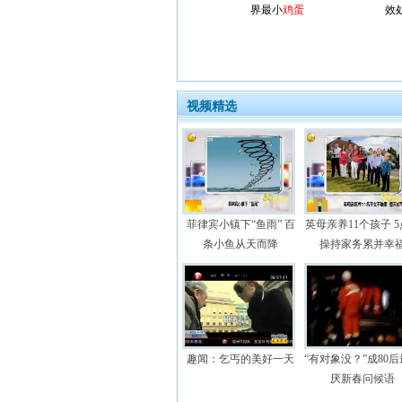
界最小
鸡蛋
效
视频精选
菲律宾小镇下“鱼雨” 百
英母亲养11个孩子 
条小鱼从天而降
操持家务累并幸
趣闻：乞丐的美好一天
“有对象没？”成80
厌新春问候语