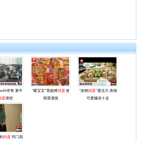
ne4S停售 黄牛
“暖宝宝”竟能烤
鸡蛋
使
“涂鸦
鸡蛋
”显活力 表情
鸡蛋
泄愤
用需谨慎
可爱爆笑十足
剥
鸡蛋
窍门高