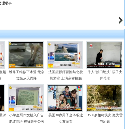
处理琐事
5点起
维修工维修下水道 无奈
法国摄影师冒险与北极
牛人“独门绝技” 筷子夹
福
垃圾从天而降
熊游泳 上演亲密接触
乒乓球
后最讨
小学生写作文植入广告
英国30岁男子当爷爷遭
3500岁柏树失火 疑为雷
走红网络 被称最牛公关
女友抛弃
电所致