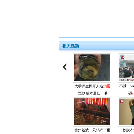
相关视频
大学师生揭开人造
鸡蛋
不满iPho
面纱 成本最低一毛
砸
贵州荔波一只鸡产下世
一秒脱衣