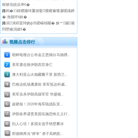
暒锛佸皢浜庘€�
路
杩�15鍏嬫媺绮夐捇鐜懓鑺遍瓊灏嗘媿鍗
� 浼颁环6鈥�
路
涓浗鐞冨憳娆ф垬鍐嶇牬闂� 姝︾鑷瘉
閰嶅緱涓娾€�
视频点击排行
朝鲜电视台公布金正恩骑白马驰骋...
美军袭击致伊朗高官身亡
澳大利亚山火烟霾飘千里 新西兰...
巴格达机场遭袭前 美军抵达科威...
美军击杀伊朗高级军官 华盛顿...
超硬核！2020年海军陆战队宣...
伊朗各界谴责美国实施恐怖主义行...
扣人心弦！多国女选手绝壁攀冰
郭德纲再当“师爷” 弟子高鹤彩...