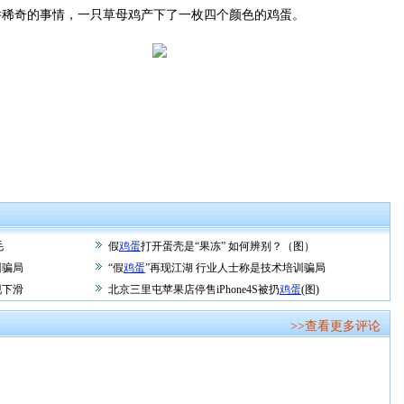
奇的事情，一只草母鸡产下了一枚四个颜色的鸡蛋。
毛
假
鸡蛋
打开蛋壳是“果冻” 如何辨别？（图）
训骗局
“假
鸡蛋
”再现江湖 行业人士称是技术培训骗局
现下滑
北京三里屯苹果店停售iPhone4S被扔
鸡蛋
(图)
>>查看更多评论