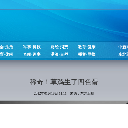
会·法治
军事·科技
财经·消费
教育·健康
中新
育·休闲
奇闻·趣事
港澳·台侨
播客·网摘
东北
稀奇！草鸡生了四色蛋
2012年01月18日 11:11 来源：东方卫视