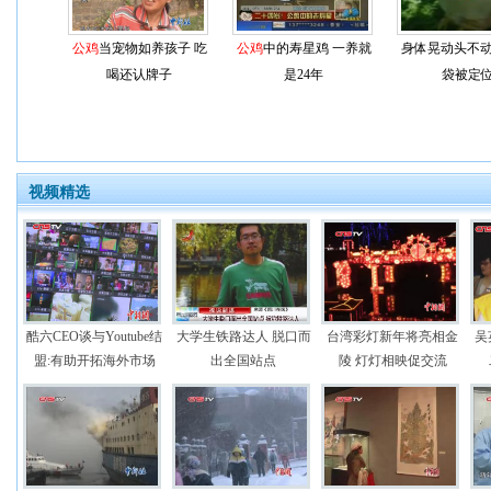
公鸡
当宠物如养孩子 吃
公鸡
中的寿星鸡 一养就
身体晃动头不
喝还认牌子
是24年
袋被定
视频精选
酷六CEO谈与Youtube结
大学生铁路达人 脱口而
台湾彩灯新年将亮相金
吴
盟:有助开拓海外市场
出全国站点
陵 灯灯相映促交流