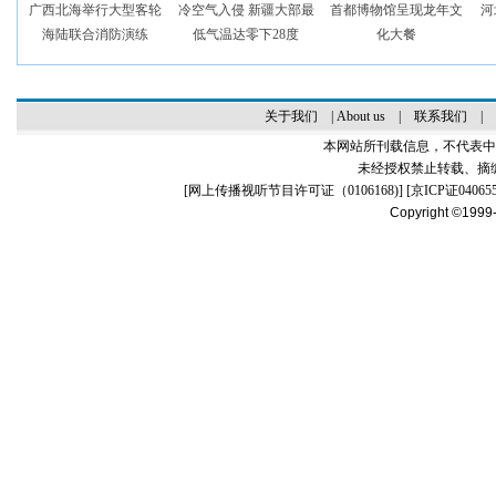
广西北海举行大型客轮
冷空气入侵 新疆大部最
首都博物馆呈现龙年文
河
海陆联合消防演练
低气温达零下28度
化大餐
关于我们
|
About us
|
联系我们
|
本网站所刊载信息，不代表中
未经授权禁止转载、摘
[
网上传播视听节目许可证（0106168)
] [
京ICP证04065
Copyright ©1999