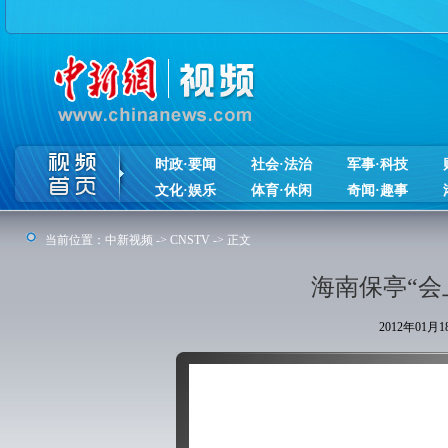
时政·要闻
社会·法治
军事·科技
文化·娱乐
体育·休闲
奇闻·趣事
当前位置：
中新视频
->
CNSTV
-> 正文
海南保亭“会
2012年01月