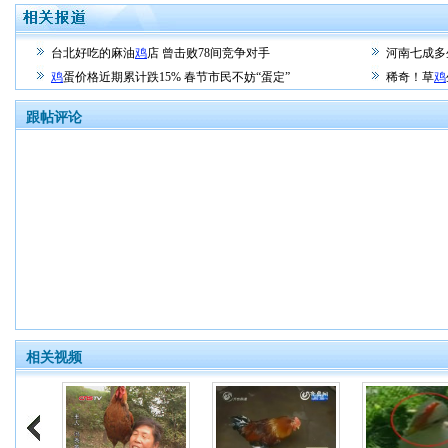
台北好吃的麻油
鸡
店 曾击败78间竞争对手
河南七成多
鸡
蛋价格近期累计跌15% 春节市民不妨“蛋定”
稀奇！草
鸡
跟帖评论
相关视频