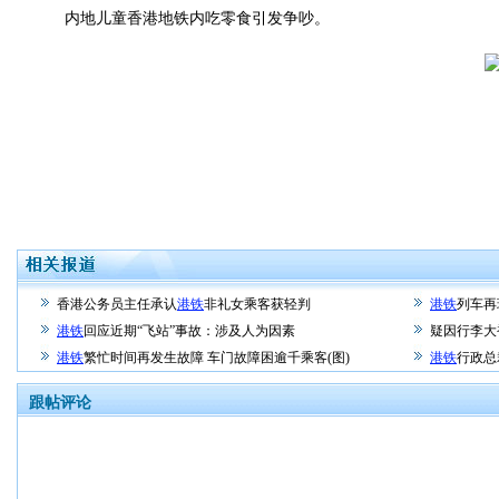
内地儿童香港地铁内吃零食引发争吵。
香港公务员主任承认
港铁
非礼女乘客获轻判
港铁
列车再
港铁
回应近期“飞站”事故：涉及人为因素
疑因行李大
港铁
繁忙时间再发生故障 车门故障困逾千乘客(图)
港铁
行政总
跟帖评论