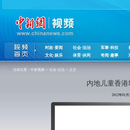
时政·要闻
社会·法治
军事·科技
文化·娱乐
体育·休闲
奇闻·趣事
当前位置：
中新视频
->
社会·法治
-> 正文
内地儿童香港
2012年01