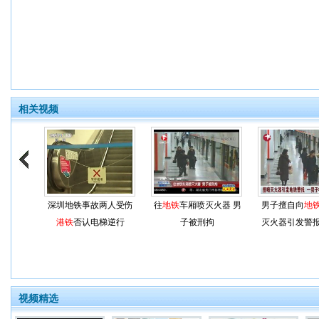
相关视频
深圳地铁事故两人受伤
往
地铁
车厢喷灭火器 男
男子擅自向
地
港铁
否认电梯逆行
子被刑拘
灭火器引发警
视频精选