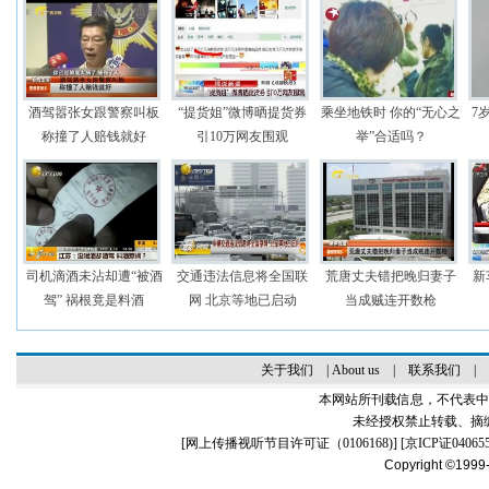
酒驾嚣张女跟警察叫板
“提货姐”微博晒提货券
乘坐地铁时 你的“无心之
7
称撞了人赔钱就好
引10万网友围观
举”合适吗？
司机滴酒未沾却遭“被酒
交通违法信息将全国联
荒唐丈夫错把晚归妻子
新
驾” 祸根竟是料酒
网 北京等地已启动
当成贼连开数枪
关于我们
|
About us
|
联系我们
|
本网站所刊载信息，不代表中
未经授权禁止转载、摘
[
网上传播视听节目许可证（0106168)
] [
京ICP证04065
Copyright ©1999