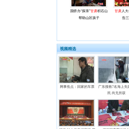
国侨办“探亲”
甘肃
积石山
甘肃
人大
帮助山区孩子
告三
视频精选
网事焦点：回家的车票
广东搜救7名海上失
民 尚无所获