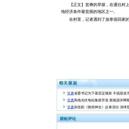
【正文】贫瘠的旱塬，在通往村上的
地经济条件最贫困的地区之一。
在村里，记者遇到了放寒假回家的大
甘肃
省委书记为下基层定规矩 不搞迎送
甘肃
风电光伏电站集群开发 新能源并网
甘肃
杂技剧《敦煌神女》赴泰演出 演绎
跟帖评论