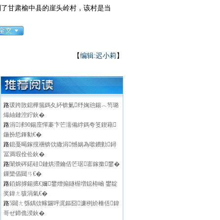
了甘肃榆中县的崖头岭村，该村是当
【
编辑:迟小莉
】
路
瑗跨敳鎴樺箷鎷夊紑锛氭纾婅兘鍚︿笉璐
熶紬鏈涳紵鈥�
路
涓浗90鍚庢憚褰卞笀濡備綍鎷夸笅鍥藉
鍦扮悊鎽勨€�
路
鎴戞暍鎵撹祵锛佽繖涓憾娲為噷鐨勭鐞
冨満瑕佺伀鈥�
路
闈炴硶鍩硅鏈烘瀯鑰佸笀琚寚鎵撳鐢�
鏁欒偛閮ㄢ€�
路
銆婂摢鍚掋€嬭鐢熷搧鐩楃増鐚栫崡 鐢靛
奖鍏ㄤ骇涓氣€�
路
5閮ㄤ綔鍝佽幏鑼呯浘鏂囧濂栵紒棰佸鍏
哥ぜ鍗佹湀鈥�