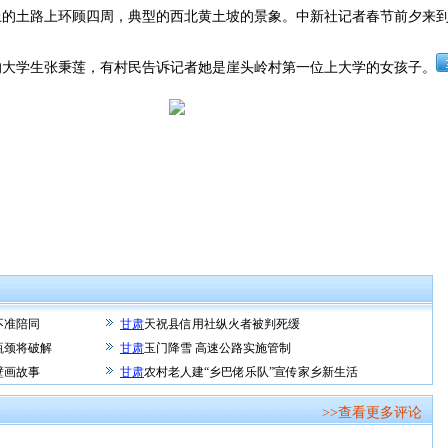
土路上环顾四周，典型的西北黄土坡的景象。中新社记者春节前夕来到
学生张秉莲，有村民告诉记者她是崖头岭村第一位上大学的女孩子。
不准陪同
甘肃
天祝县信用社纵火者被判死缓
瓶颈将破解
甘肃
玉门降雪 高速公路实施管制
壁画故事
甘肃
农村老人建“乡巴佬乐队”宣传家乡新生活
>>查看更多评论