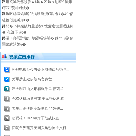
路
瓒充唬浼氬皢浜�8鏈�22鏃ュ彫寮€ 灏嗛
€変妇瓒冲崗鈥�
路
鏃呯編澶х唺鐚€滆礉璐濃€濆揩婊�4宀佸
暒锛佸皢浜庘€�
路
杩�15鍏嬫媺绮夐捇鐜懓鑺遍瓊灏嗘媿鍗
� 浼颁环6鈥�
路
涓浗鐞冨憳娆ф垬鍐嶇牬闂� 姝︾鑷瘉
閰嶅緱涓娾€�
视频点击排行
朝鲜电视台公布金正恩骑白马驰骋...
美军袭击致伊朗高官身亡
澳大利亚山火烟霾飘千里 新西兰...
巴格达机场遭袭前 美军抵达科威...
美军击杀伊朗高级军官 华盛顿...
超硬核！2020年海军陆战队宣...
伊朗各界谴责美国实施恐怖主义行...