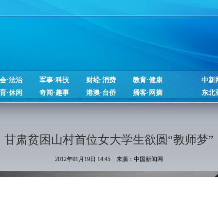
会·法治
军事·科技
财经·消费
教育·健康
中新
育·休闲
奇闻·趣事
港澳·台侨
播客·网摘
东北
甘肃贫困山村首位女大学生欲圆“教师梦”
2012年01月19日 14:45 来源：中国新闻网