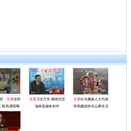
层：
甘肃
农民
甘肃
卫生厅长:猪蹄治艾
甘肃
白马藏族人大代表
 盼风调雨顺
滋病是媒体炒作
班凤娥述快乐山寨生活