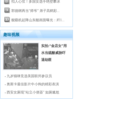
扣人心弦！多国女选手绝壁攀冰
郭德纲再当“师爷” 弟子高鹤彩...
舰载机起降山东舰画面曝光：歼1...
趣味视频
实拍:“金店女”用
水当硫酸威胁吓
退劫匪
九岁猫咪竞选美国联邦参议员
奥斯卡最佳影片中小狗的精彩表演
西安女厕现"站立小便器" 如厕尴尬