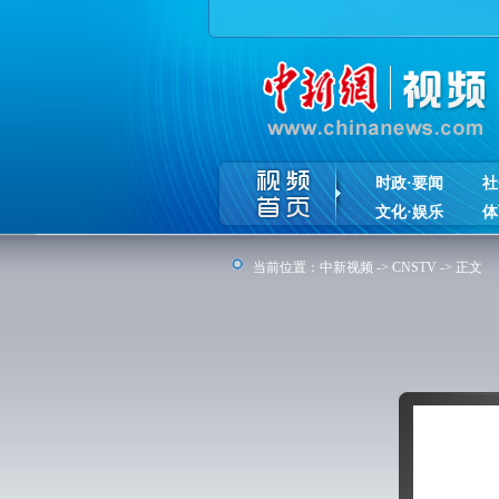
时政·要闻
社
文化·娱乐
体
当前位置：
中新视频
->
CNSTV
-> 正文