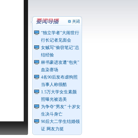
“独立学者”大闹世行
行长记者见面会
女贼写“偷窃笔记”总
结经验
林书豪进攻遭“包夹”
血染赛场
4名90后发布虐狗照
当事人称很酷
1.5万大学女生素颜
照曝光被选美
为争夺“男友” 十岁女
生决斗身亡
90后大二学生结婚领
证 网友力挺