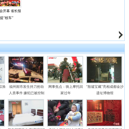
会开幕 省长报
提“校车”
踪渔
福州闹市发生持刀抢劫
网事焦点：骑上摩托回
“殷墟宝藏”亮相成都金沙
人质事件 嫌犯已被控制
家过年
遗址博物馆