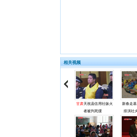
相关视频
甘肃
天祝县信用社纵火
新春走基
者被判死缓
排演社火