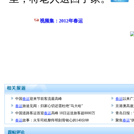
视频集：2012年春运
中国
春运
迎来节前客流最高峰
春运
以来广
春运
旅途见闻：归家心切还需杜绝“马大哈”
京港澳高速
中国道路客运首迎
春运
高峰 18日运送旅客超8000万
青岛日报：
春运
故事：火车司机黎伟明刻骨铭心的140分钟
聚焦
春运
“
跟帖评论