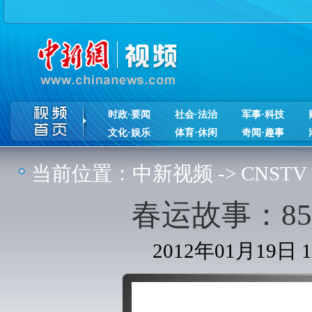
时政·要闻
社会·法治
军事·科技
文化·娱乐
体育·休闲
奇闻·趣事
当前位置：
中新视频
->
CNSTV
春运故事：8
2012年01月19