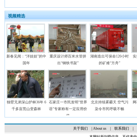
视频精选
新春见闻：“洋娃娃”的中
重庆设计师百米水管拼
湖南造出可保命120小时
实
国年
出“钢铁书架”
的矿难“方舟”
独臂兄弟深山护林36年 6
石家庄一市民发明“世界
北京持续雾霾天 空气污
网
千多亩荒山变森林
语”专家称有一定应用价
染令市民呼吸不畅
值
关于我们
|
About us
|
联系我们
|
本网站所刊载信息，不代表中