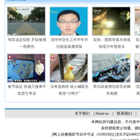
驾车追赶劫匪 歹徒被撞
清华毕业生工作半年升
实拍：墨西哥落水洞底
实
一死两伤
任副县级遭质疑
惊现万年熊骨头
被
春节临近 快递只接单不
没有急救铃 病人喊医生
荣乌高速潍坊段百余辆
沈
发货引争议
靠捏“小鸭子”
车相撞
尾
关于我们
|
About us
|
联系我们
|
本网站所刊载信息，不代表中
未经授权禁止转载、摘
[
网上传播视听节目许可证（0106168)
] [
京ICP证04065