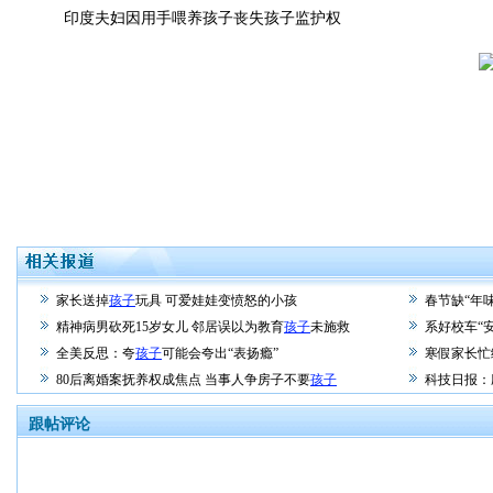
印度夫妇因用手喂养孩子丧失孩子监护权
家长送掉
孩子
玩具 可爱娃娃变愤怒的小孩
春节缺“年味
精神病男砍死15岁女儿 邻居误以为教育
孩子
未施救
系好校车“安
全美反思：夸
孩子
可能会夸出“表扬瘾”
寒假家长忙
80后离婚案抚养权成焦点 当事人争房子不要
孩子
科技日报：
跟帖评论