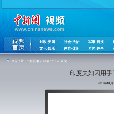
时政·要闻
社会·法治
军事·科技
文化·娱乐
体育·休闲
奇闻·趣事
当前位置：
中新视频
->
社会·法治
-> 正文
印度夫妇因用手
2012年01