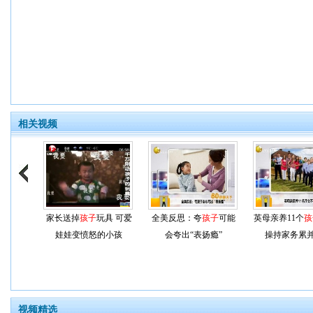
相关视频
家长送掉
孩子
玩具 可爱
全美反思：夸
孩子
可能
英母亲养11个
孩
娃娃变愤怒的小孩
会夸出“表扬瘾”
操持家务累
视频精选