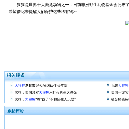
猩猩是世界十大濒危动物之一，日前非洲野生动物基金会公布了
希望借此来提醒人们保护这些稀有物种。
大猩猩
逛超市 给动物园伙伴买年货
无锡
大猩猩
实拍：美国31岁
大猩猩
用打火机生火煮饭
美国一游客
实拍：
大猩猩
“教”孩子“不和陌生人玩耍”
摄影师镜头
跟帖评论