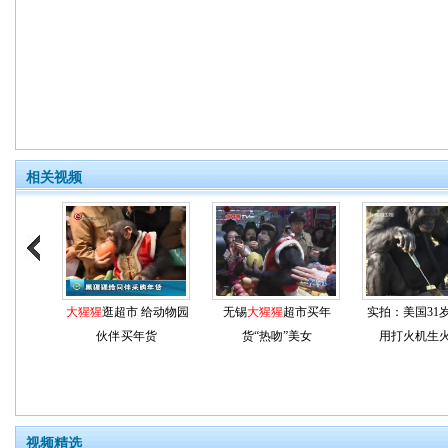
相关视频
大猩猩
逛超市 给动物园
无锡
大猩猩
超市买年
实拍：美国31
伙伴买年货
货“热吻”美女
用打火机生
视频精选