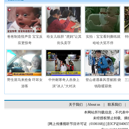
爸爸制造怪声音 宝宝反
给女儿练胆 “虎妈”让其
实拍：宝宝看到撕纸就
特
应更惊奇
街头卖字
哈哈大笑不停
野生斑马来抢食 吓坏女
中外耐寒奇人赤身上
登山者遇暴风雪被困 烧
三
游客
演“冰人”大对决
钱取暖获救
关于我们
|
About us
|
联系我们
|
本网站所刊载信息，不代表中
未经授权禁止转载、摘
[
网上传播视听节目许可证（0106168)
] [
京ICP证04065