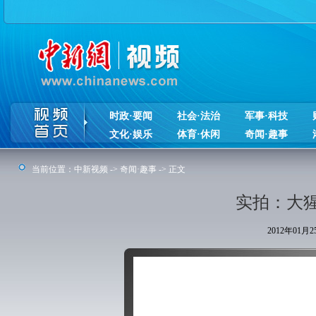
时政·要闻
社会·法治
军事·科技
文化·娱乐
体育·休闲
奇闻·趣事
当前位置：
中新视频
->
奇闻·趣事
-> 正文
实拍：大
2012年01月