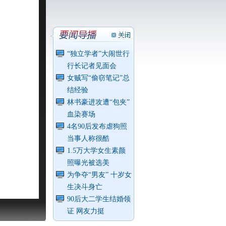
“独立学者”大闹世行
行长记者见面会
女贼写“偷窃笔记”总
结经验
林书豪进攻遭“包夹”
血染赛场
4名90后发布虐狗照
当事人称很酷
1.5万大学女生素颜
照曝光被选美
为争夺“男友” 十岁女
生决斗身亡
90后大二学生结婚领
证 网友力挺