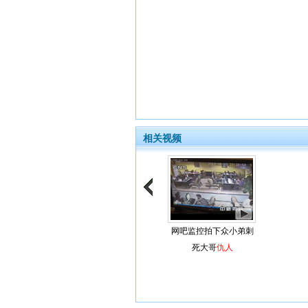
相关视频
网吧监控拍下众小弟刺
死大哥
仇人