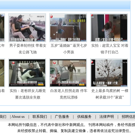
大年
男子耍单轮特技 带着女
五岁“逼婚妹” 逼哭七岁
实拍：超雷人宝宝 对着
友公路飞驰
小男孩
镜子打自己
啃着
实拍：老爸哄女儿睡觉
白发老人拄拐走路 停车
史上最多鸟窝的树 一棵
屡次逃脱全失败
竟然玩漂移
树承载18个"家庭"
我们
|
About us
|
联系我们
|
广告服务
|
供稿服务
|
法律声明
|
招聘信
本网站所刊载信息，不代表中新社和中新网观点。 刊用本网站稿件，务经书面
未经授权禁止转载、摘编、复制及建立镜像，违者将依法追究法律责任。