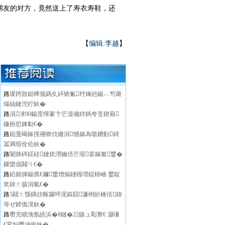
朋友的对方，竟然送上了寿衣寿鞋，还
【
编辑:李越
】
路
瑗跨敳鎴樺箷鎷夊紑锛氭纾婅兘鍚︿笉璐
熶紬鏈涳紵鈥�
路
涓浗90鍚庢憚褰卞笀濡備綍鎷夸笅鍥藉
鍦扮悊鎽勨€�
路
鎴戞暍鎵撹祵锛佽繖涓憾娲為噷鐨勭鐞
冨満瑕佺伀鈥�
路
闈炴硶鍩硅鏈烘瀯鑰佸笀琚寚鎵撳鐢�
鏁欒偛閮ㄢ€�
路
銆婂摢鍚掋€嬭鐢熷搧鐩楃増鐚栫崡 鐢靛
奖鍏ㄤ骇涓氣€�
路
5閮ㄤ綔鍝佽幏鑼呯浘鏂囧濂栵紒棰佸鍏
哥ぜ鍗佹湀鈥�
路
瓒充唬浼氬皢浜�8鏈�22鏃ュ彫寮€ 灏嗛
€変妇瓒冲崗鈥�