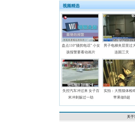
视频精选
盘点110“骚扰电话” 小女
男子电梯夹层里过
孩报警要看动画片
连困三天
失控汽车冲过来 女子百
实拍：大熊猫体检
米冲刺躲过一劫
苹果做B超
关于