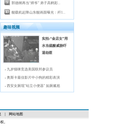
郭德纲再当“师爷” 弟子高鹤彩...
舰载机起降山东舰画面曝光：歼1...
趣味视频
实拍:“金店女”用
水当硫酸威胁吓
退劫匪
九岁猫咪竞选美国联邦参议员
奥斯卡最佳影片中小狗的精彩表演
西安女厕现"站立小便器" 如厕尴尬
息
|
网站地图
授权。