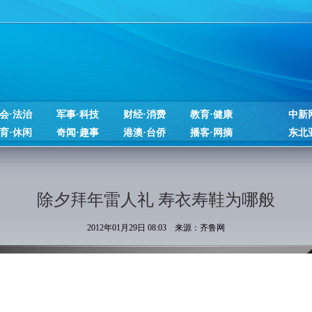
会·法治
军事·科技
财经·消费
教育·健康
中新
育·休闲
奇闻·趣事
港澳·台侨
播客·网摘
东北
除夕拜年雷人礼 寿衣寿鞋为哪般
2012年01月29日 08:03 来源：齐鲁网