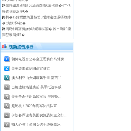
路
鏃呯編澶х唺鐚€滆礉璐濃€濆揩婊�4宀佸
暒锛佸皢浜庘€�
路
杩�15鍏嬫媺绮夐捇鐜懓鑺遍瓊灏嗘媿鍗
� 浼颁环6鈥�
路
涓浗鐞冨憳娆ф垬鍐嶇牬闂� 姝︾鑷瘉
閰嶅緱涓娾€�
视频点击排行
朝鲜电视台公布金正恩骑白马驰骋...
美军袭击致伊朗高官身亡
澳大利亚山火烟霾飘千里 新西兰...
巴格达机场遭袭前 美军抵达科威...
美军击杀伊朗高级军官 华盛顿...
超硬核！2020年海军陆战队宣...
伊朗各界谴责美国实施恐怖主义行...
扣人心弦！多国女选手绝壁攀冰