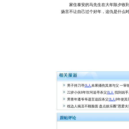
家住泰安的马先生在大年除夕收到了
扬言不让自己过个好年，这仇是什么
男子持刀寻
仇人
未果捅伤其弟与父 一审
22岁小伙8年坎坷追寻杀父
仇人
找到凶手
男青年遵爷爷遗言追踪杀父
仇人
8年使其
枕边人揭丑不顾脸面 盘点娱乐圈"恩爱夫
跟帖评论