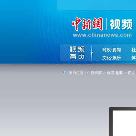
时政·要闻
社
文化·娱乐
体
当前位置：
中新视频
->
奇闻·趣事
-> 正文