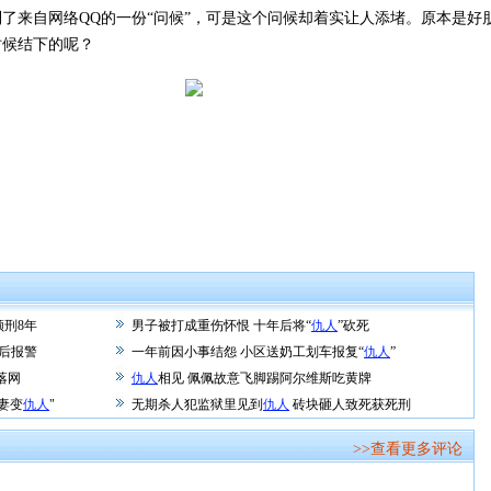
来自网络QQ的一份“问候”，可是这个问候却着实让人添堵。原本是好
时候结下的呢？
领刑8年
男子被打成重伤怀恨 十年后将“
仇人
”砍死
后报警
一年前因小事结怨 小区送奶工划车报复“
仇人
”
落网
仇人
相见 佩佩故意飞脚踢阿尔维斯吃黄牌
妻变
仇人
"
无期杀人犯监狱里见到
仇人
砖块砸人致死获死刑
>>查看更多评论