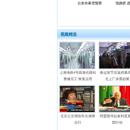
台发布暴雪预警
现拥挤 
视频精选
上海地铁4号线海伦路站
春运迎节后返程最
整修完工 恢复运营
北上广余票趋紧
北京公交增加车次保障
阿盟暂停赴叙利亚
出行
团行动