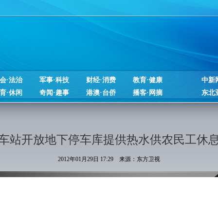
会·法治
军事·科技
财经·消费
教育·健康
中新
育·休闲
奇闻·趣事
港澳·台侨
播客·网摘
东北
车站开放地下停车库提供热水供农民工休
2012年01月29日 17:29 来源：东方卫视