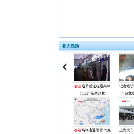
相关视频
春运
迎节后返程最高峰
记者暗访
北上广余票趋紧
车超载
春运
高峰遭遇雨雪 气象
上海火车