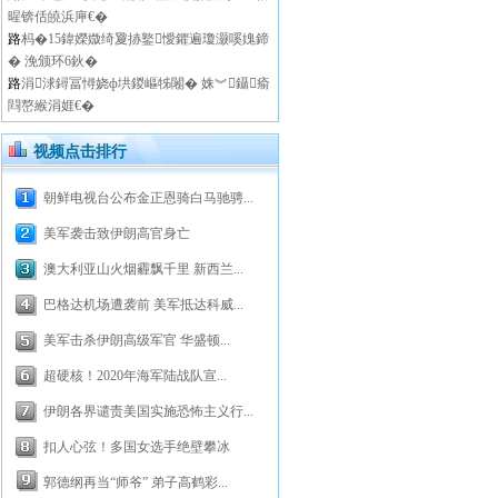
暒锛佸皢浜庘€�
路
杩�15鍏嬫媺绮夐捇鐜懓鑺遍瓊灏嗘媿鍗
� 浼颁环6鈥�
路
涓浗鐞冨憳娆ф垬鍐嶇牬闂� 姝︾鑷瘉
閰嶅緱涓娾€�
视频点击排行
朝鲜电视台公布金正恩骑白马驰骋...
美军袭击致伊朗高官身亡
澳大利亚山火烟霾飘千里 新西兰...
巴格达机场遭袭前 美军抵达科威...
美军击杀伊朗高级军官 华盛顿...
超硬核！2020年海军陆战队宣...
伊朗各界谴责美国实施恐怖主义行...
扣人心弦！多国女选手绝壁攀冰
郭德纲再当“师爷” 弟子高鹤彩...