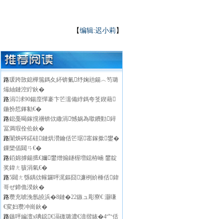
【
编辑:迟小莉
】
路
瑗跨敳鎴樺箷鎷夊紑锛氭纾婅兘鍚︿笉璐
熶紬鏈涳紵鈥�
路
涓浗90鍚庢憚褰卞笀濡備綍鎷夸笅鍥藉
鍦扮悊鎽勨€�
路
鎴戞暍鎵撹祵锛佽繖涓憾娲為噷鐨勭鐞
冨満瑕佺伀鈥�
路
闈炴硶鍩硅鏈烘瀯鑰佸笀琚寚鎵撳鐢�
鏁欒偛閮ㄢ€�
路
銆婂摢鍚掋€嬭鐢熷搧鐩楃増鐚栫崡 鐢靛
奖鍏ㄤ骇涓氣€�
路
5閮ㄤ綔鍝佽幏鑼呯浘鏂囧濂栵紒棰佸鍏
哥ぜ鍗佹湀鈥�
路
瓒充唬浼氬皢浜�8鏈�22鏃ュ彫寮€ 灏嗛
€変妇瓒冲崗鈥�
路
鏃呯編澶х唺鐚€滆礉璐濃€濆揩婊�4宀佸