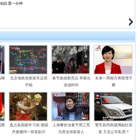
进站仅需一分钟
高峰
北京地铁加密发车运营
春节旅游新亮点 举家出
未来一周南方将雨雪不
平稳
游成时尚
断
观察
盘点各国新年习俗 德国
上海餐饮业春节用工荒
警车前挡风玻璃贴红双
丹麦播同一部喜剧片
为营业加薪留人
喜 又见公车私用？