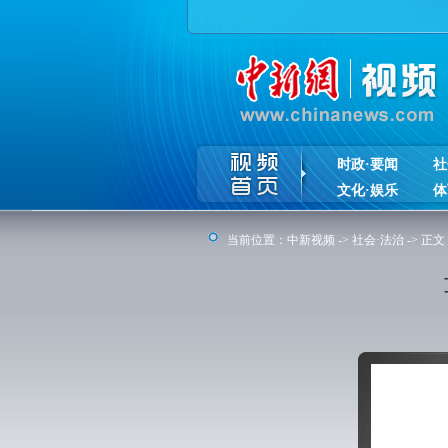
时政·要闻
社
文化·娱乐
体
当前位置：
中新视频
->
社会·法治
-> 正文