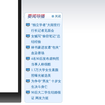
“独立学者”大闹世行
行长记者见面会
女贼写“偷窃笔记”总
结经验
林书豪进攻遭“包夹”
血染赛场
4名90后发布虐狗照
当事人称很酷
1.5万大学女生素颜
照曝光被选美
为争夺“男友” 十岁女
生决斗身亡
90后大二学生结婚领
证 网友力挺