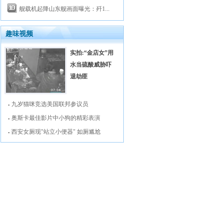
舰载机起降山东舰画面曝光：歼1...
趣味视频
实拍:“金店女”用
水当硫酸威胁吓
退劫匪
九岁猫咪竞选美国联邦参议员
奥斯卡最佳影片中小狗的精彩表演
西安女厕现"站立小便器" 如厕尴尬