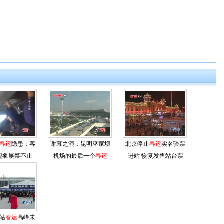
春运
隐患：客
谢幕之演：昆明巫家坝
北京停止
春运
实名验票
现象屡禁不止
机场的最后一个
春运
进站 恢复发售站台票
站
春运
高峰未