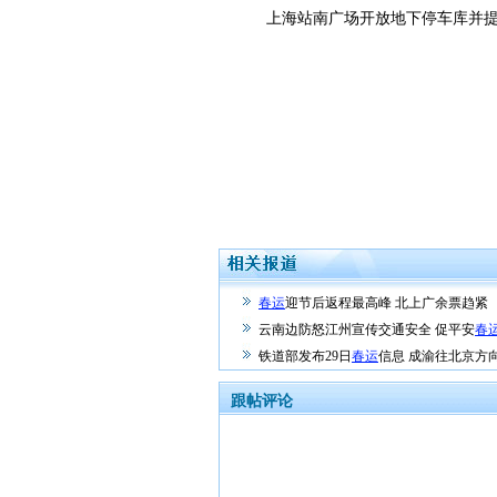
上海站南广场开放地下停车库并提
春运
迎节后返程最高峰 北上广余票趋紧
云南边防怒江州宣传交通安全 促平安
春
铁道部发布29日
春运
信息 成渝往北京方
跟帖评论