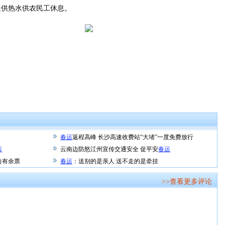
供热水供农民工休息。
春运
返程高峰 长沙高速收费站“大堵”一度免费放行
运
云南边防怒江州宣传交通安全 促平安
春运
向有余票
春运
：送别的是亲人 送不走的是牵挂
>>查看更多评论