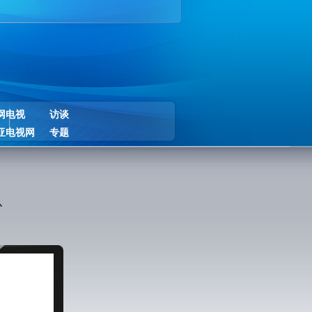
网电视
访谈
亚电视网
专题
息