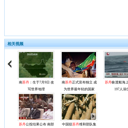
相关视频
南
苏丹
：生于7月9日 改
南
苏丹
正式宣布独立 成
苏丹
偷渡船海
写世界地理
为世界最年轻的国家
197人溺
苏丹
公投结果公布 南部
中国驻
苏丹
维和部队集