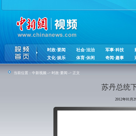
时政·要闻
社会·法治
军事·科技
文化·娱乐
体育·休闲
奇闻·趣事
当前位置：
中新视频
->
时政·要闻
-> 正文
苏丹总统
2012年01月