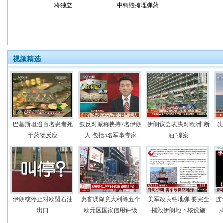
将独立
中销毁掩埋弹药
视频精选
巴基斯坦逾百名患者死
叙反对派称挟持7名伊朗
伊朗议会表决对欧洲“断
以
于药物反应
人 包括5名军事专家
油”提案
伊朗或停止对欧盟石油
惠誉调降意大利等五个
美军改良钻地弹 要完全
连
出口
欧元区国家信用评级
摧毁伊朗地下核设施