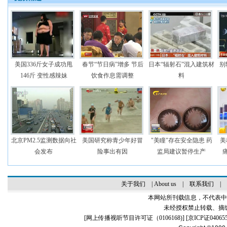
美国336斤女子成功甩
春节“节日病”增多 节后
日本“辐射石”混入建筑材
别
146斤 变性感辣妹
饮食作息需调整
料
北京PM2.5监测数据向社
美国研究称青少年好冒
"美瞳"存在安全隐患 药
美
会发布
险事出有因
监局建议暂停生产
关于我们
|
About us
|
联系我们
|
本网站所刊载信息，不代表中
未经授权禁止转载、摘
[
网上传播视听节目许可证（0106168)
] [
京ICP证04065