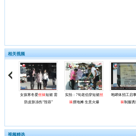
相关视频
女孩寒冬爱
丝袜
短裙 需
实拍：7旬老伯穿短裙
丝
咆哮体招工启事
防皮肤冻伤“毁容”
袜
摆地摊 生意火爆
袜
制服诱
视频精选