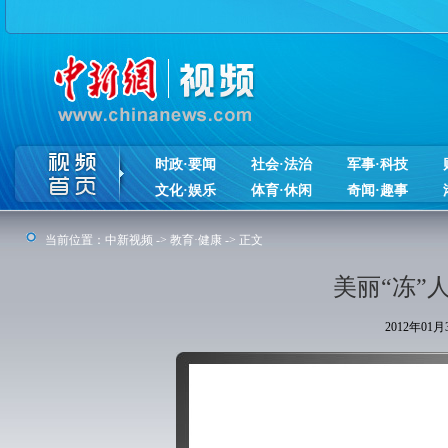
时政·要闻
社会·法治
军事·科技
文化·娱乐
体育·休闲
奇闻·趣事
当前位置：
中新视频
->
教育·健康
-> 正文
美丽“冻”
2012年01