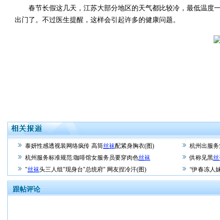
春节长假这几天，江苏大部分地区的天气都比较冷，最低温度一
出门了。不过医生提醒，这样会引起许多的健康问题。
泰妍性感透视装网络疯传 高筒
丝袜
配紧身胸衣(图)
杭州出服务
杭州服务标准规范:咖啡馆女服务员要穿肉色
丝袜
供称见黑
丝
"
丝袜
头三人组"现身台"总统府" 网友捏冷汗(图)
“伊春冻人
跟帖评论