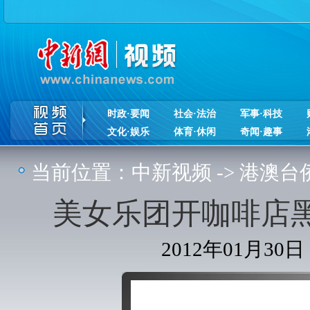
时政·要闻
社会·法治
军事·科技
文化·娱乐
体育·休闲
奇闻·趣事
当前位置：
中新视频
->
港澳台
美女乐团开咖啡店
2012年01月30