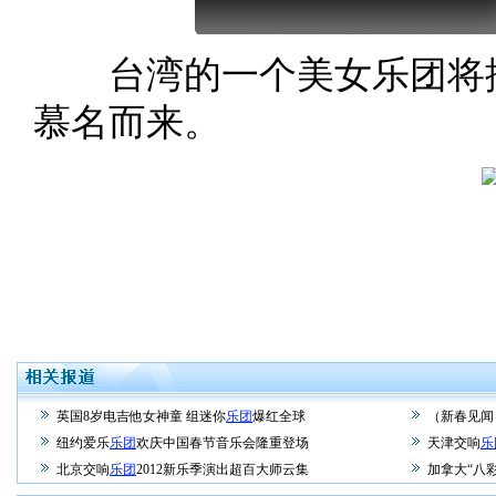
台湾的一个美女乐团将排
慕名而来。
英国8岁电吉他女神童 组迷你
乐团
爆红全球
（新春见闻
纽约爱乐
乐团
欢庆中国春节音乐会隆重登场
天津交响
乐
北京交响
乐团
2012新乐季演出超百大师云集
加拿大“八彩