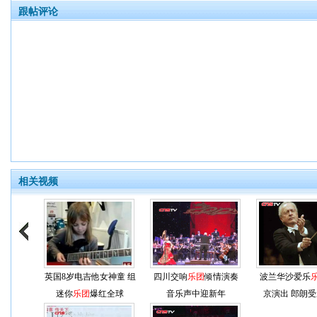
跟帖评论
相关视频
英国8岁电吉他女神童 组
四川交响
乐团
倾情演奏
波兰华沙爱乐
迷你
乐团
爆红全球
音乐声中迎新年
京演出 郎朗