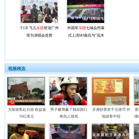
F.I.R.飞儿
乐团
登顶广州
外国军
乐团
七城会闭幕
塔为演唱会造势
式上演MJ曲目与“花木
兰”
视频精选
大陆游客赴台游 收益逾
男子赌博赢了钱却因口
非洲钞票变千元港币 外
香
50亿美元
角伤人致死
地游客中招
继