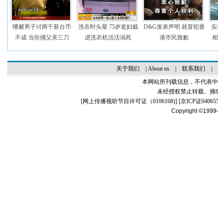
嗜赌男子讨两千新台币
洗衣时头晕 75岁老妇栽
D&G发表声明 就冒犯香
实
不成 当街捅父亲三刀
进洗衣机活活溺死
港市民致歉
相
关于我们
|
About us
|
联系我们
|
本网站所刊载信息，不代表中
未经授权禁止转载、摘
[
网上传播视听节目许可证（0106168)
] [
京ICP证04065
Copyright ©1999