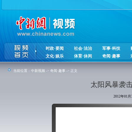
时政·要闻
社会·法治
军事·科技
文化·娱乐
体育·休闲
奇闻·趣事
当前位置：
中新视频
->
奇闻·趣事
-> 正文
太阳风暴袭击
2012年01