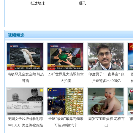
抵达地球
通讯
视频精选
南极罕见金发企鹅 憨态
23斤世界最大翡翠加拿
印度男子“一夜暴富” 账
可掬
大拍卖
户奇迹多出4900亿
美国女子垃圾桶捡彩票
全球“最炫”车库高60米
周岁宝宝吃蛋糕 花样百
“
中100万 奖金终被冻结
可装200辆汽车
出