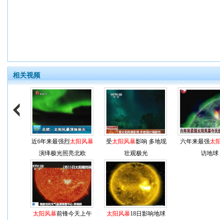
相关视频
近6年来最强烈
太阳风暴
受
太阳风暴
影响 多地现
六年来最强
太
演绎极光照亮北欧
壮观极光
访地球
太阳风暴
前锋今天上午
太阳风暴
18日影响地球