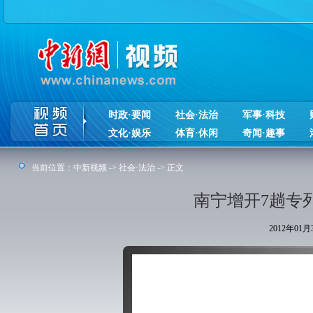
时政·要闻
社会·法治
军事·科技
文化·娱乐
体育·休闲
奇闻·趣事
当前位置：
中新视频
->
社会·法治
-> 正文
南宁增开7趟专
2012年01