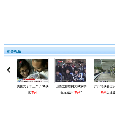
相关视频
美国女子车上产子 城铁
山西太原铁路为藏族学
广州地铁春运
变
专列
生返藏开“
专列
”
专列
运送