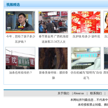
视频精选
今年，您给了孩子多少
春节黄金周 广西机场迎
压岁钱 给多少 该咋花
压
压岁钱？
送旅客23.34万人次
油条也有祖传的？
新春美食特辑：腊排香
仿生机械鸟“聪明鸟”自动
西
肠
起飞
关于我们
|
About us
|
联系我们
|
本网站所刊载信息，不代表中
未经授权禁止转载、摘