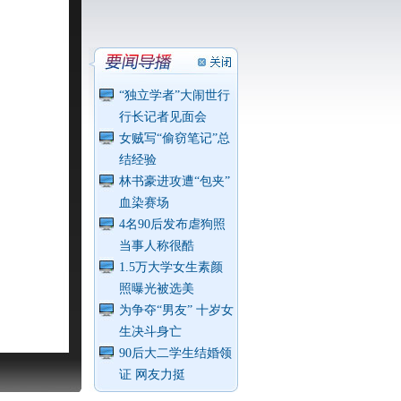
“独立学者”大闹世行
行长记者见面会
女贼写“偷窃笔记”总
结经验
林书豪进攻遭“包夹”
血染赛场
4名90后发布虐狗照
当事人称很酷
1.5万大学女生素颜
照曝光被选美
为争夺“男友” 十岁女
生决斗身亡
90后大二学生结婚领
证 网友力挺