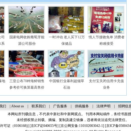
公司
国家电网收购葡萄牙能
一时冲动 老人买下12万
情人节接吻免单 消费者
体系
源公司股份
保健品
称难接受
曝地
三亚公布70种海鲜销售
中国银行业暴利超烟草
支付宝关闭信用卡充值
参考价可换算最高售价
石油
业务
我们
|
About us
|
联系我们
|
广告服务
|
供稿服务
|
法律声明
|
招聘信
本网站所刊载信息，不代表中新社和中新网观点。 刊用本网站稿件，务经书面
未经授权禁止转载、摘编、复制及建立镜像，违者将依法追究法律责任。
证（0106168)
] [
京ICP证040655号
] [京公网安备:110102003042-1] [
京ICP备0500434