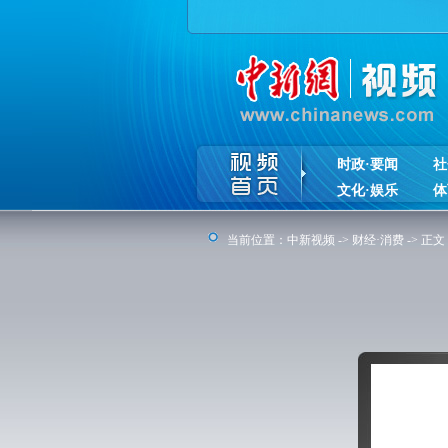
时政·要闻
社
文化·娱乐
体
当前位置：
中新视频
->
财经·消费
-> 正文