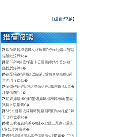
【
编辑:李越
】
路
瑗跨敳鎴樺箷鎷夊紑锛氭纾婅兘鍚︿笉璐
熶紬鏈涳紵鈥�
路
涓浗90鍚庢憚褰卞笀濡備綍鎷夸笅鍥藉
鍦扮悊鎽勨€�
路
鎴戞暍鎵撹祵锛佽繖涓憾娲為噷鐨勭鐞
冨満瑕佺伀鈥�
路
闈炴硶鍩硅鏈烘瀯鑰佸笀琚寚鎵撳鐢�
鏁欒偛閮ㄢ€�
路
銆婂摢鍚掋€嬭鐢熷搧鐩楃増鐚栫崡 鐢靛
奖鍏ㄤ骇涓氣€�
路
5閮ㄤ綔鍝佽幏鑼呯浘鏂囧濂栵紒棰佸鍏
哥ぜ鍗佹湀鈥�
路
瓒充唬浼氬皢浜�8鏈�22鏃ュ彫寮€ 灏嗛
€変妇瓒冲崗鈥�
路
鏃呯編澶х唺鐚€滆礉璐濃€濆揩婊�4宀佸