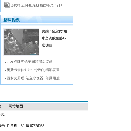
舰载机起降山东舰画面曝光：歼1...
趣味视频
实拍:“金店女”用
水当硫酸威胁吓
退劫匪
九岁猫咪竞选美国联邦参议员
奥斯卡最佳影片中小狗的精彩表演
西安女厕现"站立小便器" 如厕尴尬
息
|
网站地图
授权。
0号-1
] 总机：86-10-87826688