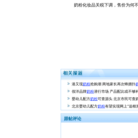
奶粉化妆品关税下调，售价为何不
港又现
奶粉
抢购潮 两地家长再次蜂拥扑
假洋品牌
奶粉
潜行市场 产品配比或不够科
婴幼儿配方
奶粉
可查源头 北京市民可查
北京婴幼儿配方
奶粉
有望实现网上“追根
跟帖评论