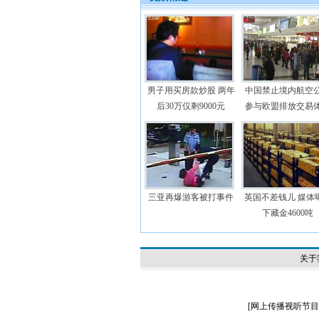
男子用买房款炒股 两年
中国禁止境内航空
后30万仅剩9000元
参与欧盟排放交易
三亚再爆游客被打事件
英国不差钱儿 媒体
下藏金4600吨
关于
[
网上传播视听节目许可