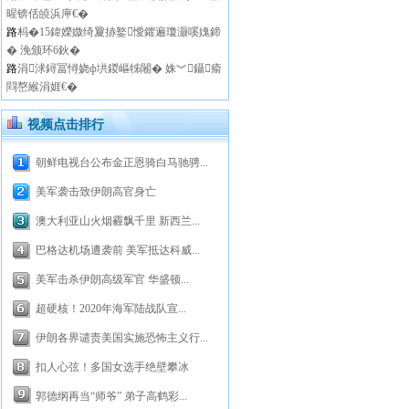
暒锛佸皢浜庘€�
路
杩�15鍏嬫媺绮夐捇鐜懓鑺遍瓊灏嗘媿鍗
� 浼颁环6鈥�
路
涓浗鐞冨憳娆ф垬鍐嶇牬闂� 姝︾鑷瘉
閰嶅緱涓娾€�
视频点击排行
朝鲜电视台公布金正恩骑白马驰骋...
美军袭击致伊朗高官身亡
澳大利亚山火烟霾飘千里 新西兰...
巴格达机场遭袭前 美军抵达科威...
美军击杀伊朗高级军官 华盛顿...
超硬核！2020年海军陆战队宣...
伊朗各界谴责美国实施恐怖主义行...
扣人心弦！多国女选手绝壁攀冰
郭德纲再当“师爷” 弟子高鹤彩...