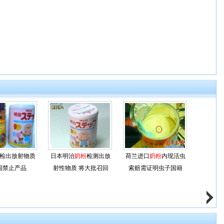
检出放射物质
日本明治
奶粉
检测出放
荷兰进口
奶粉
内现活虫
国禁止产品
射性物质 将大批召回
索赔需证明虫子国籍