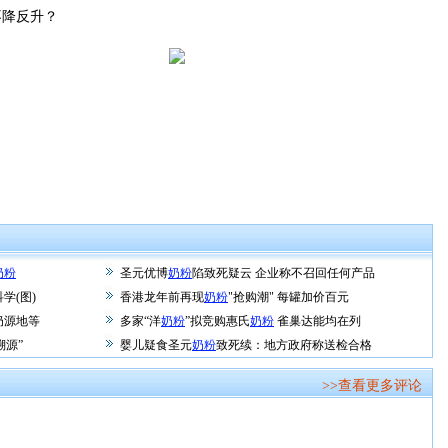
降反升？
奶粉
圣元优博
奶粉
陷致死疑云 企业称不召回任何产品
学(图)
香港龙年前再现
奶粉
"抢购潮" 每罐加价百元
奶源地等
多家“洋
奶粉
”拟竞购惠氏
奶粉
雀巢达能均在列
溯源”
婴儿疑食圣元
奶粉
致死续：地方政府称送检合格
>>查看更多评论