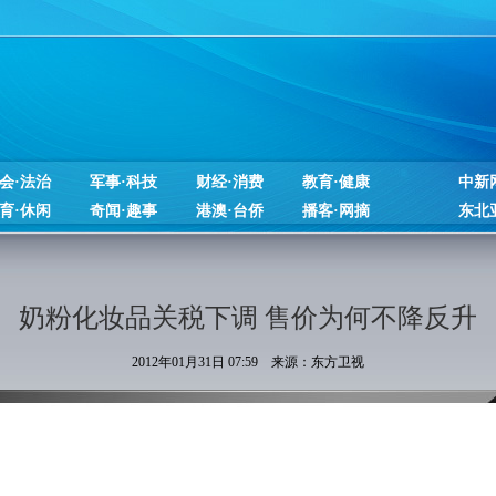
会·法治
军事·科技
财经·消费
教育·健康
中新
育·休闲
奇闻·趣事
港澳·台侨
播客·网摘
东北
奶粉化妆品关税下调 售价为何不降反升
2012年01月31日 07:59 来源：东方卫视