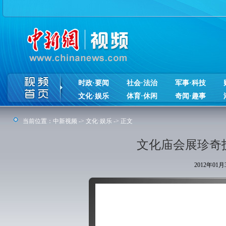
时政·要闻
社会·法治
军事·科技
文化·娱乐
体育·休闲
奇闻·趣事
当前位置：
中新视频
->
文化·娱乐
-> 正文
文化庙会展珍奇
2012年01