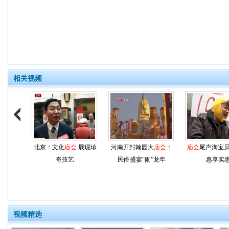
相关视频
北京：文化
庙会
展现珍
河南开封翰园大
庙会
：
庙会
尾声淘宝贝
奇技艺
民俗盛宴“闹”龙年
惠享实
视频精选