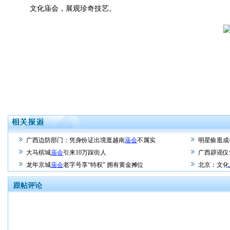
文化庙会，展观珍奇技艺。
广西边防部门：凭身份证出境逛越南
庙会
不属实
明星偷逛成
大马槟城
庙会
引来10万踩街人
广西辟谣仅
龙年京城
庙会
老字号享“特权” 拥有黄金摊位
北京：文化
跟帖评论