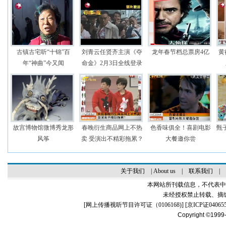
古镇古宅听“十锦”百
刘青云任贤齐主演《夺
龙年春节档总票房4亿
黄
年“神曲”今又闻
命金》2月3日全线登录
故宫博物馆微博秀龙形
春晚衍生商品网上不热
色香味俱全！喜剧电影
甄
风筝
卖 受演出不精彩拖累？
大餐邀你尝
关于我们
|
About us
|
联系我们
|
本网站所刊载信息，不代表中
未经授权禁止转载、摘
[
网上传播视听节目许可证（0106168)
] [
京ICP证04065
Copyright ©1999