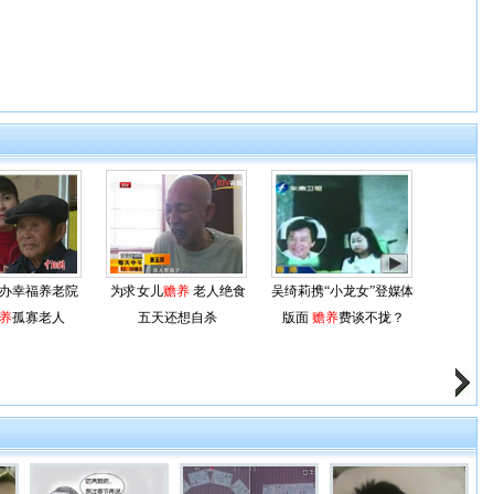
办幸福养老院
为求女儿
赡养
老人绝食
吴绮莉携“小龙女”登媒体
养
孤寡老人
五天还想自杀
版面
赡养
费谈不拢？