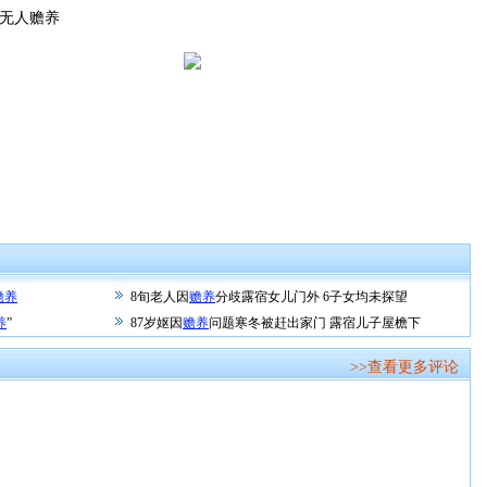
无人赡养
赡养
8旬老人因
赡养
分歧露宿女儿门外 6子女均未探望
养
”
87岁妪因
赡养
问题寒冬被赶出家门 露宿儿子屋檐下
>>查看更多评论