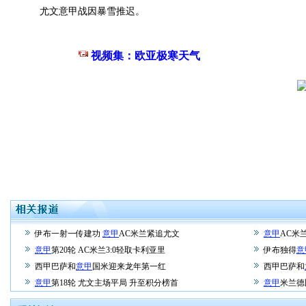
尤文意甲战因暴雪推迟。
视频集：欧亚极寒天气
伊布一射一传建功
意甲
AC米兰紧追尤文
意甲
AC米
意甲
第20轮 AC米兰3:0轻取卡利亚里
伊布独得
意
西甲巴萨和
意甲
国米迎来龙年第一红
西甲巴萨和
意甲
第18轮 尤文主场平局 升至积分榜首
意甲
米兰德