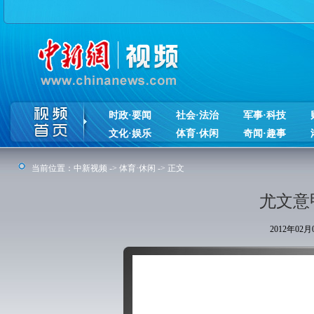
时政·要闻
社会·法治
军事·科技
文化·娱乐
体育·休闲
奇闻·趣事
当前位置：
中新视频
->
体育·休闲
-> 正文
尤文意
2012年02