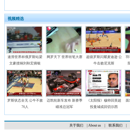
视频精选
速滑世界杯俄罗斯站梁
网罗天下 世界转笔大赛
超级罗斯闪耀麦迪逊 公
羽
文豪揽铜刘秋宏摘银
牛击败尼克斯
罗斯状态全无 公牛不敌
迈凯轮新车发布 新赛季
《太阳报》穆帅回英超
面
76人
瞄准总冠军
投曼城或回切尔西
关于我们
|
About us
|
联系我们
|