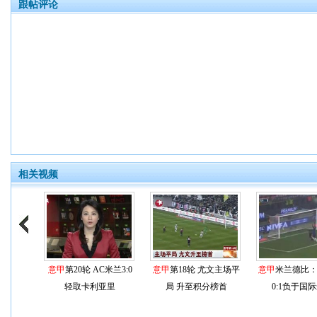
跟帖评论
相关视频
意甲
第20轮 AC米兰3:0
意甲
第18轮 尤文主场平
意甲
米兰德比：
轻取卡利亚里
局 升至积分榜首
0:1负于国