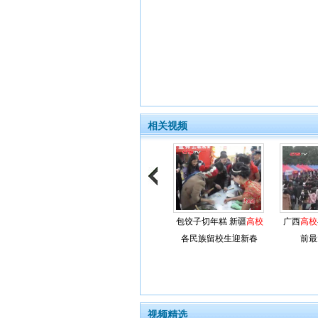
相关视频
包饺子切年糕 新疆
高校
广西
高校
各民族留校生迎新春
前最
视频精选