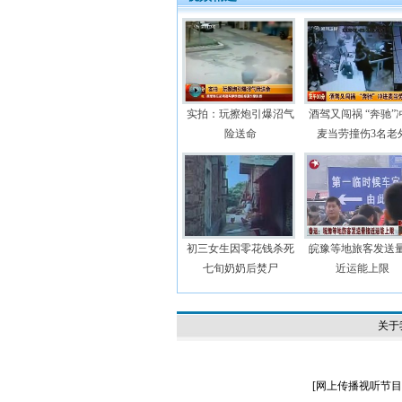
实拍：玩擦炮引爆沼气
酒驾又闯祸 “奔驰”
险送命
麦当劳撞伤3名老
初三女生因零花钱杀死
皖豫等地旅客发送
七旬奶奶后焚尸
近运能上限
关于
[
网上传播视听节目许可