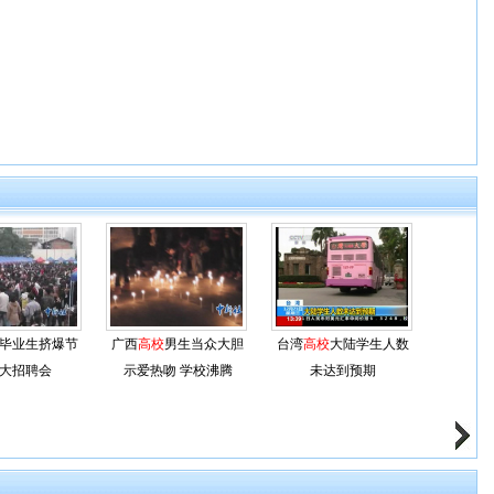
毕业生挤爆节
广西
高校
男生当众大胆
台湾
高校
大陆学生人数
大招聘会
示爱热吻 学校沸腾
未达到预期