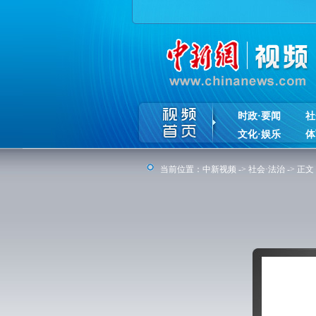
时政·要闻
社
文化·娱乐
体
当前位置：
中新视频
->
社会·法治
-> 正文