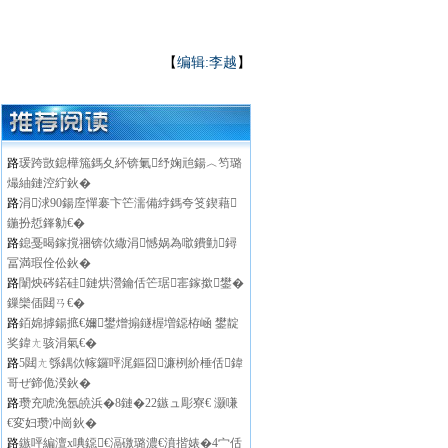
【
编辑:李越
】
路
瑗跨敳鎴樺箷鎷夊紑锛氭纾婅兘鍚︿笉璐
熶紬鏈涳紵鈥�
路
涓浗90鍚庢憚褰卞笀濡備綍鎷夸笅鍥藉
鍦扮悊鎽勨€�
路
鎴戞暍鎵撹祵锛佽繖涓憾娲為噷鐨勭鐞
冨満瑕佺伀鈥�
路
闈炴硶鍩硅鏈烘瀯鑰佸笀琚寚鎵撳鐢�
鏁欒偛閮ㄢ€�
路
銆婂摢鍚掋€嬭鐢熷搧鐩楃増鐚栫崡 鐢靛
奖鍏ㄤ骇涓氣€�
路
5閮ㄤ綔鍝佽幏鑼呯浘鏂囧濂栵紒棰佸鍏
哥ぜ鍗佹湀鈥�
路
瓒充唬浼氬皢浜�8鏈�22鏃ュ彫寮€ 灏嗛
€変妇瓒冲崗鈥�
路
鏃呯編澶х唺鐚€滆礉璐濃€濆揩婊�4宀佸