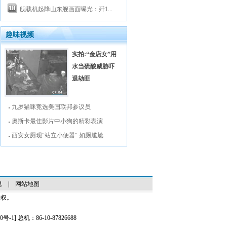
舰载机起降山东舰画面曝光：歼1...
趣味视频
实拍:“金店女”用
水当硫酸威胁吓
退劫匪
九岁猫咪竞选美国联邦参议员
奥斯卡最佳影片中小狗的精彩表演
西安女厕现"站立小便器" 如厕尴尬
息
|
网站地图
授权。
0号-1
] 总机：86-10-87826688