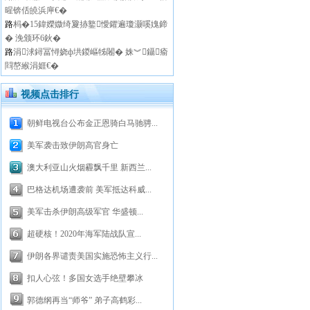
暒锛佸皢浜庘€�
路
杩�15鍏嬫媺绮夐捇鐜懓鑺遍瓊灏嗘媿鍗
� 浼颁环6鈥�
路
涓浗鐞冨憳娆ф垬鍐嶇牬闂� 姝︾鑷瘉
閰嶅緱涓娾€�
视频点击排行
朝鲜电视台公布金正恩骑白马驰骋...
美军袭击致伊朗高官身亡
澳大利亚山火烟霾飘千里 新西兰...
巴格达机场遭袭前 美军抵达科威...
美军击杀伊朗高级军官 华盛顿...
超硬核！2020年海军陆战队宣...
伊朗各界谴责美国实施恐怖主义行...
扣人心弦！多国女选手绝壁攀冰
郭德纲再当“师爷” 弟子高鹤彩...