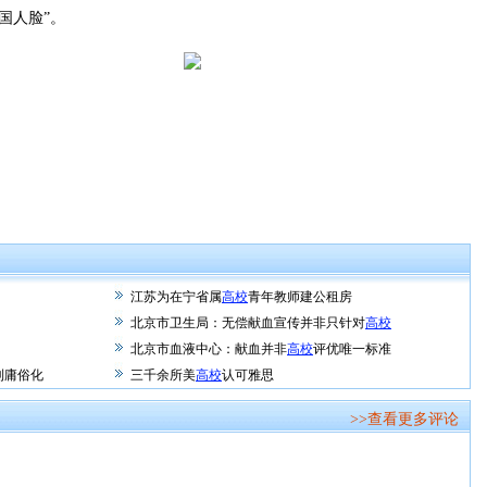
国人脸”。
江苏为在宁省属
高校
青年教师建公租房
北京市卫生局：无偿献血宣传并非只针对
高校
北京市血液中心：献血并非
高校
评优唯一标准
利庸俗化
三千余所美
高校
认可雅思
>>查看更多评论