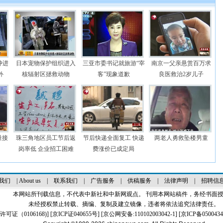
冲进
日本宠物保护组织进入
三亚市委书记就旅游“宰
南京一父亲悬赏百万求
外
核辐射区拯救动物
客”现象道歉
良医救治2岁儿子
量接
珠三角地区员工节后返
节后快递全面复工 快递
两老人勇救坠楼男童
岗率低 企业招工困难
费涨价已成定局
我们
|
About us
|
联系我们
|
广告服务
|
供稿服务
|
法律声明
|
招聘信
本网站所刊载信息，不代表中新社和中新网观点。 刊用本网站稿件，务经书面
未经授权禁止转载、摘编、复制及建立镜像，违者将依法追究法律责任。
证（0106168)
] [
京ICP证040655号
] [京公网安备:110102003042-1] [
京ICP备0500434