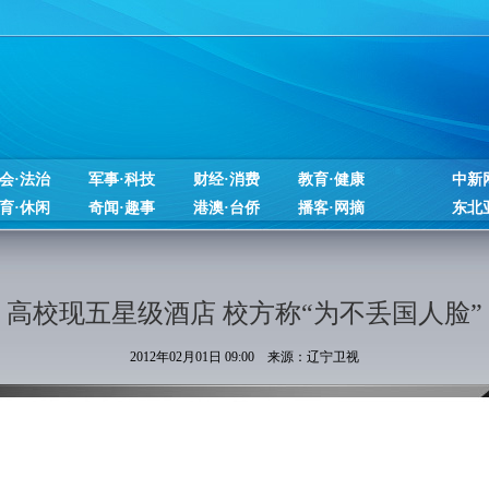
会·法治
军事·科技
财经·消费
教育·健康
中新
育·休闲
奇闻·趣事
港澳·台侨
播客·网摘
东北
高校现五星级酒店 校方称“为不丢国人脸”
2012年02月01日 09:00 来源：辽宁卫视