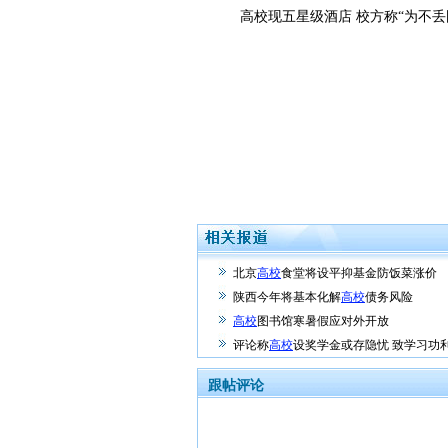
高校现五星级酒店 校方称“为不丢
北京
高校
食堂将设平抑基金防饭菜涨价
陕西今年将基本化解
高校
债务风险
高校
图书馆寒暑假应对外开放
评论称
高校
设奖学金或存隐忧 致学习功
跟帖评论