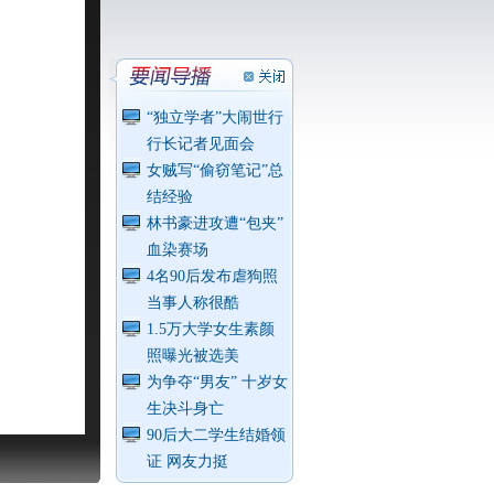
“独立学者”大闹世行
行长记者见面会
女贼写“偷窃笔记”总
结经验
林书豪进攻遭“包夹”
血染赛场
4名90后发布虐狗照
当事人称很酷
1.5万大学女生素颜
照曝光被选美
为争夺“男友” 十岁女
生决斗身亡
90后大二学生结婚领
证 网友力挺